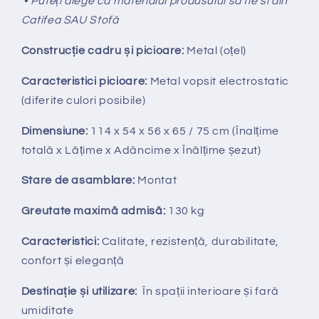
• Puteți alege ca materialul produsului sa fie si din
Catifea SAU Stofă
Construcție cadru și picioare:
Metal (oțel)
Caracteristici picioare:
Metal vopsit electrostatic
(diferite culori posibile)
Dimensiune:
114 x 54 x 56 x 65 / 75 cm (Înalțime
totală x Lățime x Adâncime x Înălțime șezut)
Stare de asamblare:
Montat
Greutate maximă admisă:
130 kg
Caracteristici:
Calitate, rezistență, durabilitate,
confort și eleganță
Destinație și utilizare:
În spații interioare și fară
umiditate