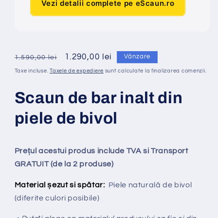
Vezi detalii complete pe eScaun.ro
Preț
Preț
1.290,00 lei
Vânzare
1.590,00 lei
obișnuit
redus
Taxe incluse.
Taxele de expediere
sunt calculate la finalizarea comenzii.
Scaun de bar inalt din
piele de bivol
Prețul acestui produs include TVA si Transport
GRATUIT (de la 2 produse)
Material șezut si spătar:
Piele naturală de bivol
(diferite culori posibile)