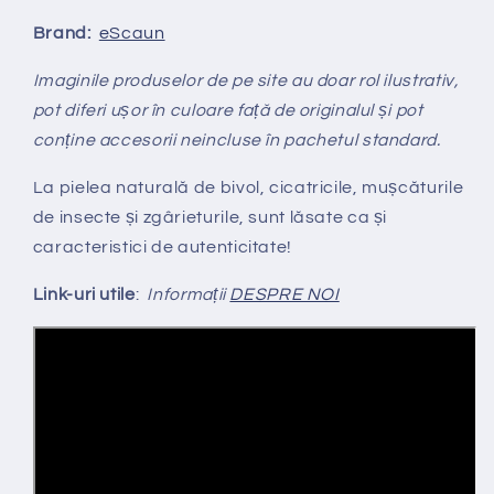
Brand:
eScaun
Imaginile produselor de pe site au doar rol ilustrativ,
pot diferi ușor în culoare față de originalul și pot
conține accesorii neincluse în pachetul standard.
La pielea naturală de bivol, cicatricile, mușcăturile
de insecte și zgârieturile, sunt lăsate ca și
caracteristici de autenticitate!
Link-uri utile
:
Informații
DESPRE NOI