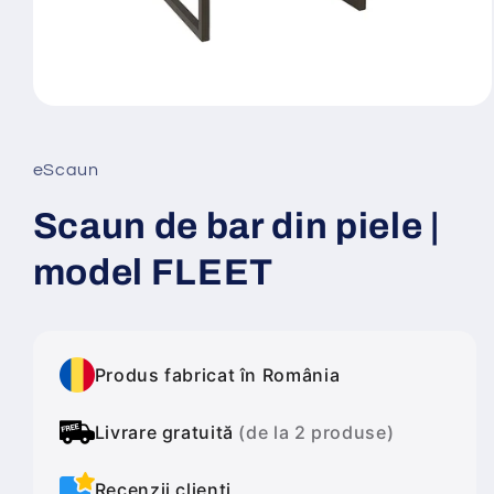
Deschide
conținutul
media
1
eScaun
într-
o
fereastră
Scaun de bar din piele |
modală
model FLEET
Produs fabricat în România
Livrare gratuită
(de la 2 produse)
Recenzii clienți