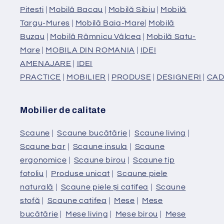
Pitesti
|
Mobilă Bacau
|
Mobilă Sibiu
|
Mobilă
Targu-Mures
|
Mobilă Baia-Mare
|
Mobilă
Buzau
|
Mobilă Râmnicu Vâlcea
|
Mobilă Satu-
Mare
|
MOBILA DIN ROMANIA
|
IDEI
AMENAJARE
|
IDEI
PRACTICE
|
MOBILIER
|
PRODUSE
|
DESIGNERI
|
CAD
Mobilier de calitate
Scaune
|
Scaune bucătărie
|
Scaune living
|
Scaune bar
|
Scaune insula
|
Scaune
ergonomice
|
Scaune birou
|
Scaune tip
fotoliu
|
Produse unicat
|
Scaune piele
naturală
|
Scaune piele și catifea
|
Scaune
stofă
|
Scaune catifea
|
Mese
|
Mese
bucătărie
|
Mese living
|
Mese birou
|
Mese