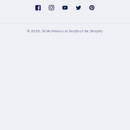
Facebook
Instagram
YouTube
Twitter
Pinterest
© 2026,
SCAUNescu.ro
Susținut de Shopify