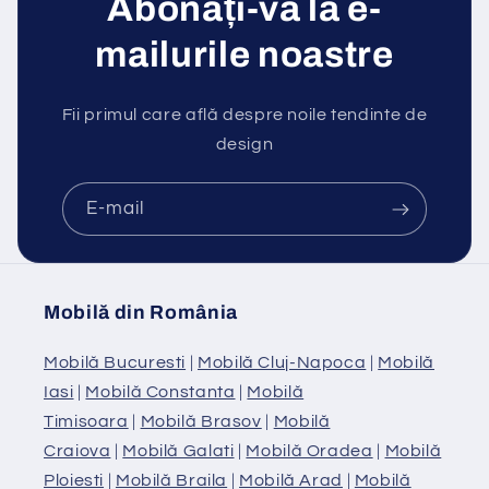
Abonați-vă la e-
mailurile noastre
Fii primul care află despre noile tendinte de
design
E-mail
Mobilă din România
Mobilă Bucuresti
|
Mobilă Cluj-Napoca
|
Mobilă
Iasi
|
Mobilă Constanta
|
Mobilă
Timisoara
|
Mobilă Brasov
|
Mobilă
Craiova
|
Mobilă Galati
|
Mobilă Oradea
|
Mobilă
Ploiesti
|
Mobilă Braila
|
Mobilă Arad
|
Mobilă