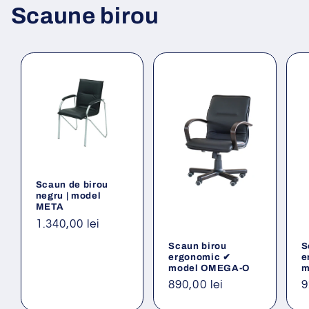
Scaune birou
Scaun de birou
negru | model
META
Preț
1.340,00 lei
obișnuit
Scaun birou
S
ergonomic ✔
e
model OMEGA-O
m
Preț
890,00 lei
P
9
obișnuit
o