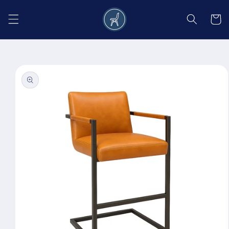
Salt la
conținut
Coș
Salt la
informațiile
despre
produs