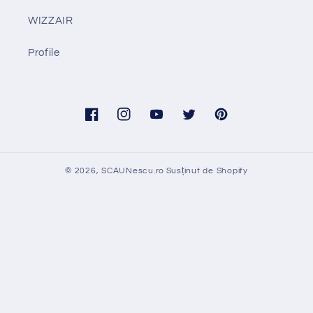
WIZZAIR
Profile
Facebook
Instagram
YouTube
Twitter
Pinterest
© 2026,
SCAUNescu.ro
Susținut de Shopify