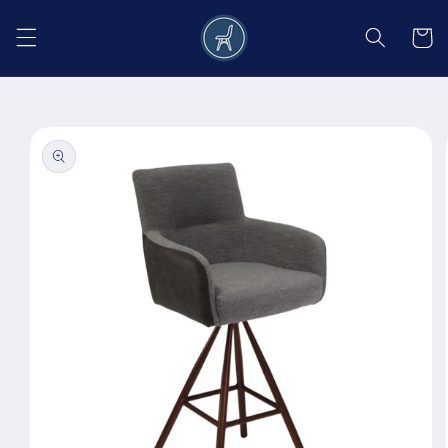
Salt la
conținut
Coș
Salt la
informațiile
despre
produs