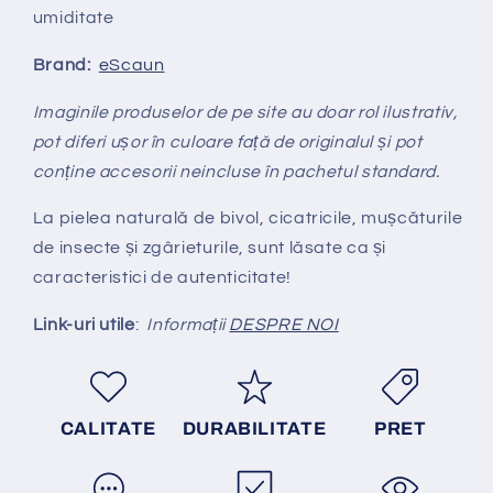
umiditate
Brand:
eScaun
Imaginile produselor de pe site au doar rol ilustrativ,
pot diferi ușor în culoare față de originalul și pot
conține accesorii neincluse în pachetul standard.
La pielea naturală de bivol, cicatricile, mușcăturile
de insecte și zgârieturile, sunt lăsate ca și
caracteristici de autenticitate!
Link-uri utile
:
Informații
DESPRE NOI
CALITATE
DURABILITATE
PRET