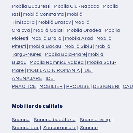
Mobilă Bucuresti
|
Mobilă Cluj-Napoca
|
Mobilă
Iasi
|
Mobilă Constanta
|
Mobilă
Timisoara
|
Mobilă Brasov
|
Mobilă
Craiova
|
Mobilă Galati
|
Mobilă Oradea
|
Mobilă
Ploiesti
|
Mobilă Braila
|
Mobilă Arad
|
Mobilă
Pitesti
|
Mobilă Bacau
|
Mobilă Sibiu
|
Mobilă
Targu-Mures
|
Mobilă Baia-Mare
|
Mobilă
Buzau
|
Mobilă Râmnicu Vâlcea
|
Mobilă Satu-
Mare
|
MOBILA DIN ROMANIA
|
IDEI
AMENAJARE
|
IDEI
PRACTICE
|
MOBILIER
|
PRODUSE
|
DESIGNERI
|
CAD
Mobilier de calitate
Scaune
|
Scaune bucătărie
|
Scaune living
|
Scaune bar
|
Scaune insula
|
Scaune