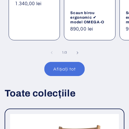
Preț
1.340,00 lei
obișnuit
Scaun birou
S
ergonomic ✔
e
model OMEGA-O
m
Preț
890,00 lei
P
9
obișnuit
o
din
1
/
3
Afișați tot
Toate colecțiile