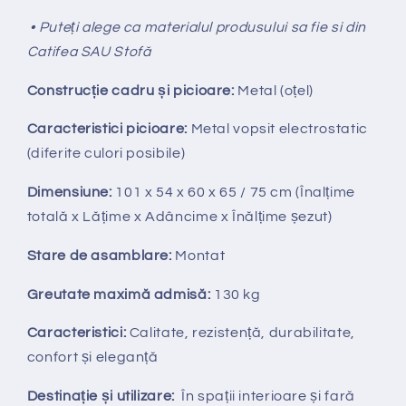
• Puteți alege ca materialul produsului sa fie si din
Catifea SAU Stofă
Construcție cadru și picioare:
Metal (oțel)
Caracteristici picioare:
Metal vopsit electrostatic
(diferite culori posibile)
Dimensiune:
101 x 54 x 60 x 65 / 75 cm (Înalțime
totală x Lățime x Adâncime x Înălțime șezut)
Stare de asamblare:
Montat
Greutate maximă admisă:
130 kg
Caracteristici:
Calitate, rezistență, durabilitate,
confort și eleganță
Destinație și utilizare:
În spații interioare și fară