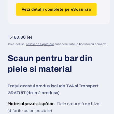
Vezi detalii complete pe eScaun.ro
Preț
1.480,00 lei
obișnuit
Taxe incluse.
Taxele de expediere
sunt calculate la finalizarea comenzii.
Scaun pentru bar din
piele si material
Prețul acestui produs include TVA si Transport
GRATUIT (de la 2 produse)
Material șezut si spătar:
Piele naturală de bivol
(diferite culori posibile)