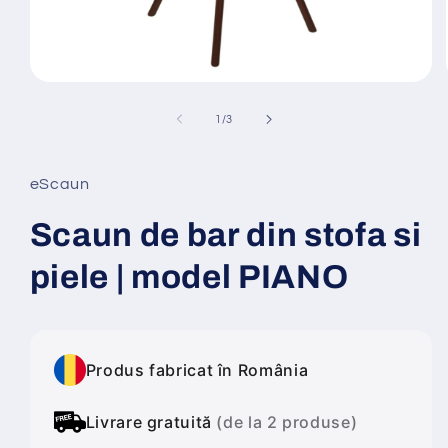
Deschide
conținutul
media
din
1
/
3
1
într-
o
fereastră
eScaun
modală
Scaun de bar din stofa si
piele | model PIANO
Produs fabricat în România
Livrare gratuită
(de la 2 produse)