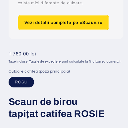
exista mici diferențe de culoare.
Vezi detalii complete pe eScaun.ro
Preț
1.760,00 lei
obișnuit
Taxe incluse.
Taxele de expediere
sunt calculate la finalizarea comenzii.
Culoare catifea (poza principală)
ROSU
Scaun de birou
tapi
ț
at
catifea ROSIE