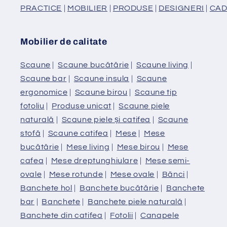
PRACTICE
|
MOBILIER
|
PRODUSE
|
DESIGNERI
|
CAD
Mobilier de calitate
Scaune
|
Scaune bucătărie
|
Scaune living
|
Scaune bar
|
Scaune insula
|
Scaune
ergonomice
|
Scaune birou
|
Scaune tip
fotoliu
|
Produse unicat
|
Scaune piele
naturală
|
Scaune piele și catifea
|
Scaune
stofă
|
Scaune catifea
|
Mese
|
Mese
bucătărie
|
Mese living
|
Mese birou
|
Mese
cafea
|
Mese dreptunghiulare
|
Mese semi-
ovale
|
Mese rotunde
|
Mese ovale
|
Bănci
|
Banchete hol
|
Banchete bucătărie
|
Banchete
bar
|
Banchete
|
Banchete piele naturală
|
Banchete din catifea
|
Fotolii
|
Canapele