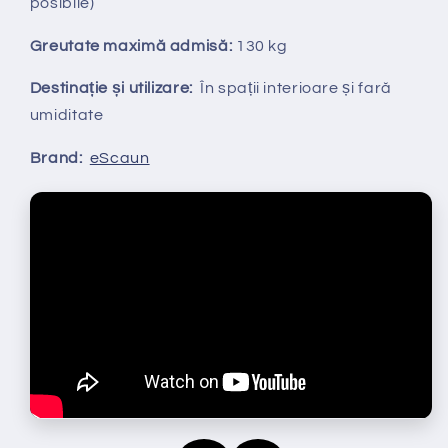
posibile)
Greutate maximă admisă:
130 kg
Destinație și utilizare:
În spații interioare și fară
umiditate
Brand:
eScaun