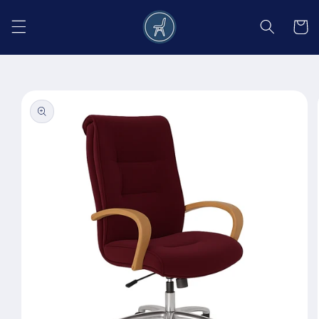
Salt la
conținut
Coș
Salt la
informațiile
despre
produs