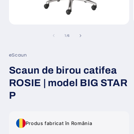
Deschide
conținutul
media
din
1
/
6
1
într-
o
fereastră
eScaun
modală
Scaun de birou catifea
ROSIE | model BIG STAR
P
Produs fabricat în România