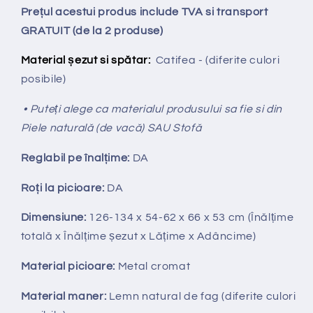
Prețul acestui produs include TVA si transport
GRATUIT (de la 2 produse)
Material șezut si spătar:
Catifea - (diferite culori
posibile)
• Puteți alege ca materialul produsului sa fie si din
Piele naturală (de vacă) SAU Stofă
Reglabil pe
î
nal
ț
ime:
DA
Ro
ț
i la picioare:
DA
Dimensiune:
126-134 x 54-62 x 66 x 53 cm (Înălțime
totală x Înălțime
ș
ezut x Lățime x Adâncime)
Material picioare:
Metal cromat
Material maner:
Lemn natural de fag (diferite culori