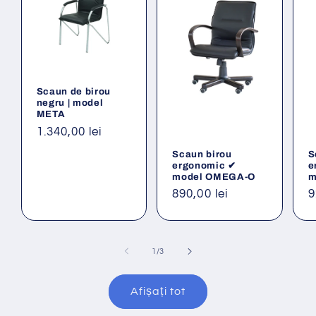
Scaun de birou
negru | model
META
Preț
1.340,00 lei
obișnuit
Scaun birou
S
ergonomic ✔
e
model OMEGA-O
m
Preț
890,00 lei
P
9
obișnuit
o
din
1
/
3
Afișați tot