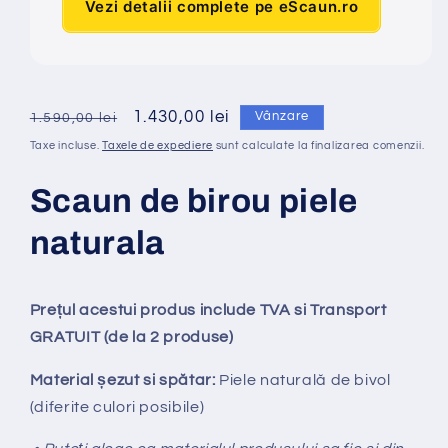
Vezi detalii complete pe eScaun.ro
Preț
Preț
1.430,00 lei
Vânzare
1.590,00 lei
obișnuit
redus
Taxe incluse.
Taxele de expediere
sunt calculate la finalizarea comenzii.
Scaun de birou piele
naturala
Prețul acestui produs include TVA si Transport
GRATUIT (de la 2 produse)
Material șezut si spătar:
Piele naturală de bivol
(diferite culori posibile)