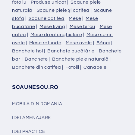
fotoliu
|
Produse unicat
|
Scaune piele
naturală
|
Scaune piele și catifea
|
Scaune
stofă
|
Scaune catifea
|
Mese
|
Mese
bucătărie
|
Mese living
|
Mese birou
|
Mese
cafea
|
Mese dreptunghiulare
|
Mese semi-
ovale
|
Mese rotunde
|
Mese ovale
|
Bănci
|
Banchete hol
|
Banchete bucătărie
|
Banchete
bar
|
Banchete
|
Banchete piele naturală
|
Banchete din catifea
|
Fotolii
|
Canapele
SCAUNESCU.RO
MOBILA DIN ROMANIA
IDEI AMENAJARE
IDEI PRACTICE