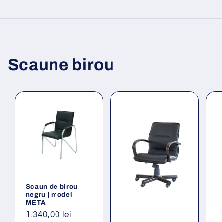
Scaune birou
Scaun de birou
negru | model
META
Preț
1.340,00 lei