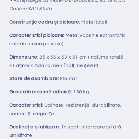
• Puteți alege ca materialul produsului sa fie si din
Catifea SAU Stofă
Construcție cadru și picioare:
Metal (oțel)
Caracteristici picioare:
Metal vopsit electrostatic
(diferite culori posibile)
Dimensiune:
85 x 56 x 63 x 51
cm
(Înalțime totală
x
Lățime x Adâncime x Înălțime șezut)
Stare de asamblare:
Montat
Greutate maximă admisă:
130 kg
Caracteristici:
Calitate, rezistență, durabilitate,
confort și eleganță
Destinație și utilizare:
În spații interioare și fară
umiditate