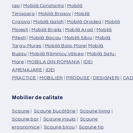
Iasi
|
Mobilă Constanta
|
Mobilă
Timisoara
|
Mobilă Brasov
|
Mobilă
Craiova
|
Mobilă Galati
|
Mobilă Oradea
|
Mobilă
Ploiesti
|
Mobilă Braila
|
Mobilă Arad
|
Mobilă
Pitesti
|
Mobilă Bacau
|
Mobilă Sibiu
|
Mobilă
Targu-Mures
|
Mobilă Baia-Mare
|
Mobilă
Buzau
|
Mobilă Râmnicu Vâlcea
|
Mobilă Satu-
Mare
|
MOBILA DIN ROMANIA
|
IDEI
AMENAJARE
|
IDEI
PRACTICE
|
MOBILIER
|
PRODUSE
|
DESIGNERI
|
CAD
Mobilier de calitate
Scaune
|
Scaune bucătărie
|
Scaune living
|
Scaune bar
|
Scaune insula
|
Scaune
ergonomice
|
Scaune birou
|
Scaune tip