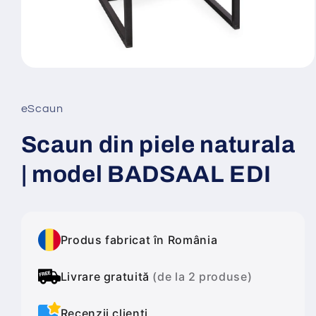
Deschide
conținutul
media
1
eScaun
într-
o
fereastră
Scaun din piele naturala
modală
| model BADSAAL EDI
Produs fabricat în România
Livrare gratuită
(de la 2 produse)
Recenzii clienți