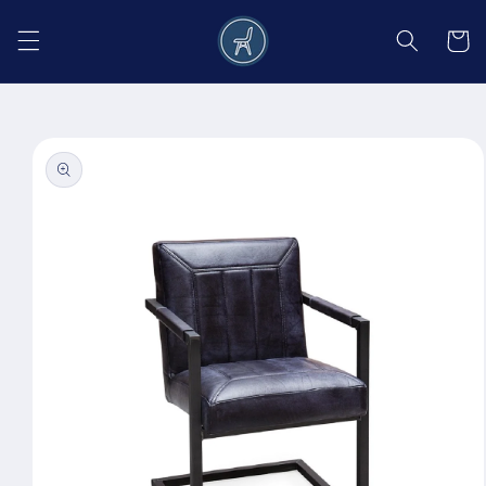
Salt la
conținut
Coș
Salt la
informațiile
despre
produs