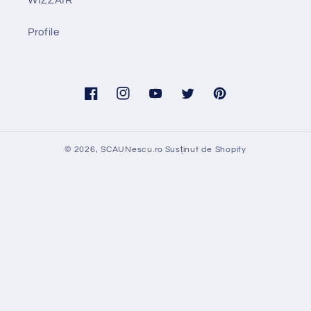
WIZZAIR
Profile
Facebook
Instagram
YouTube
Twitter
Pinterest
© 2026,
SCAUNescu.ro
Susținut de Shopify