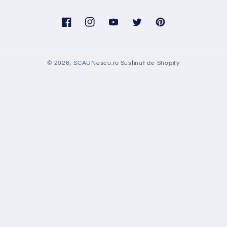
Facebook
Instagram
YouTube
Twitter
Pinterest
© 2026,
SCAUNescu.ro
Susținut de Shopify