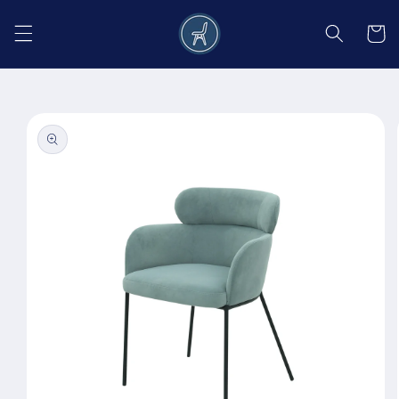
Salt la
conținut
Coș
Salt la
informațiile
despre
produs