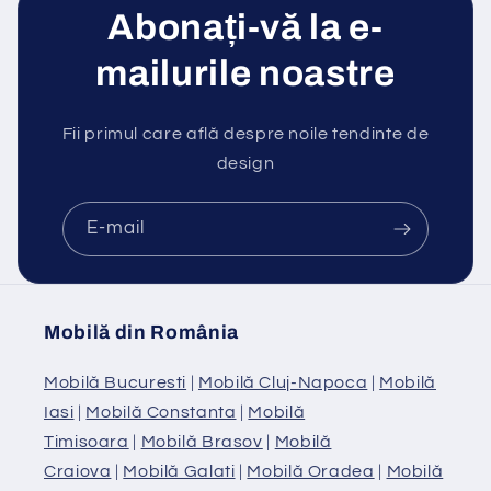
Abonați-vă la e-
mailurile noastre
Fii primul care află despre noile tendinte de
design
E-mail
Mobilă din România
Mobilă Bucuresti
|
Mobilă Cluj-Napoca
|
Mobilă
Iasi
|
Mobilă Constanta
|
Mobilă
Timisoara
|
Mobilă Brasov
|
Mobilă
Craiova
|
Mobilă Galati
|
Mobilă Oradea
|
Mobilă