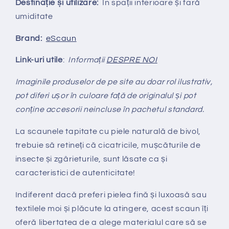
Destinație și utilizare:
În spații interioare și fară
umiditate
Brand:
eScaun
Link-uri utile
:
Informații
DESPRE NOI
Imaginile produselor de pe site au doar rol ilustrativ,
pot diferi ușor în culoare față de originalul și pot
conține accesorii neincluse în pachetul standard.
La scaunele tapitate cu piele natural
ă
de bivol,
trebuie să retineți că cicatricile, mușcăturile de
insecte și zgârieturile, sunt lăsate ca și
caracteristici de autenticitate!
Indiferent dacă preferi pielea fină și luxoasă sau
textilele moi și plăcute la atingere, acest scaun îți
oferă libertatea de a alege materialul care să se