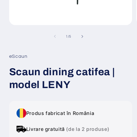
Deschide
conținutul
media
din
1
/
5
1
într-
o
fereastră
eScaun
modală
Scaun dining catifea |
model LENY
Produs fabricat în România
Livrare gratuită
(de la 2 produse)