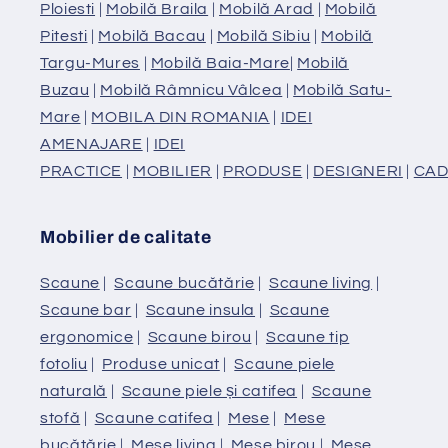
Ploiesti
|
Mobilă Braila
|
Mobilă Arad
|
Mobilă
Pitesti
|
Mobilă Bacau
|
Mobilă Sibiu
|
Mobilă
Targu-Mures
|
Mobilă Baia-Mare
|
Mobilă
Buzau
|
Mobilă Râmnicu Vâlcea
|
Mobilă Satu-
Mare
|
MOBILA DIN ROMANIA
|
IDEI
AMENAJARE
|
IDEI
PRACTICE
|
MOBILIER
|
PRODUSE
|
DESIGNERI
|
CAD
Mobilier de calitate
Scaune
|
Scaune bucătărie
|
Scaune living
|
Scaune bar
|
Scaune insula
|
Scaune
ergonomice
|
Scaune birou
|
Scaune tip
fotoliu
|
Produse unicat
|
Scaune piele
naturală
|
Scaune piele și catifea
|
Scaune
stofă
|
Scaune catifea
|
Mese
|
Mese
bucătărie
|
Mese living
|
Mese birou
|
Mese