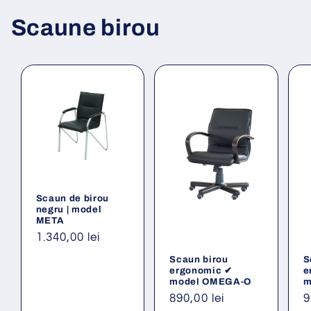
Scaune birou
Scaun de birou
negru | model
META
Preț
1.340,00 lei
obișnuit
Scaun birou
S
ergonomic ✔
e
model OMEGA-O
m
Preț
890,00 lei
P
9