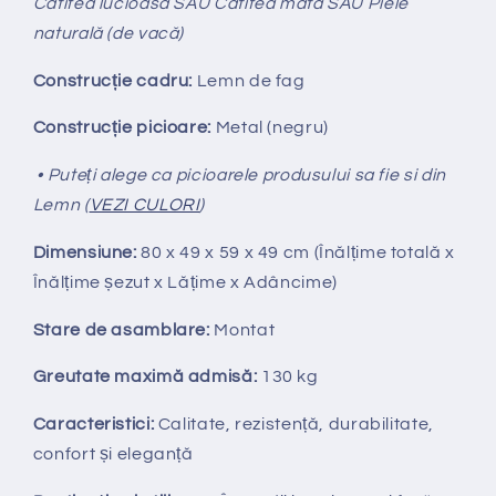
Catifea lucioasă SAU Catifea mată SAU Piele
naturală (de vacă)
Construcție cadru:
Lemn de fag
Construcție picioare:
Metal (negru)
• Puteți alege ca picioarele produsului sa fie si din
Lemn (
VEZI CULORI
)
Dimensiune:
80 x 49 x 59 x 49 cm (Înălțime totală x
Înălțime
ș
ezut x Lățime x Adâncime)
Stare de asamblare:
Montat
Greutate maximă admisă:
130 kg
Caracteristici:
Calitate, rezistență, durabilitate,
confort și eleganță