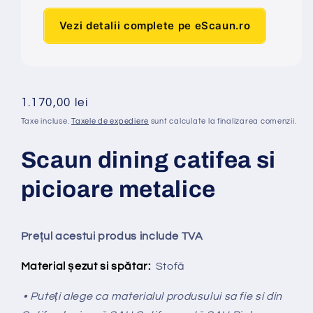
Vezi detalii complete pe eScaun.ro
Preț
1.170,00 lei
obișnuit
Taxe incluse.
Taxele de expediere
sunt calculate la finalizarea comenzii.
Scaun dining catifea si
picioare metalice
Prețul acestui produs include TVA
Material șezut si spătar:
Stofă
• Puteți alege ca materialul produsului sa fie si din