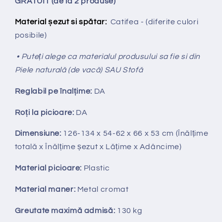
GRATUIT (de la 2 produse)
Material șezut si spătar:
Catifea - (diferite culori
posibile)
• Puteți alege ca materialul produsului sa fie si din
Piele naturală (de vacă) SAU Stofă
Reglabil pe
î
nal
ț
ime:
DA
Ro
ț
i la picioare:
DA
Dimensiune:
126-134 x 54-62 x 66 x 53 cm (Înălțime
totală x Înălțime
ș
ezut x Lățime x Adâncime)
Material picioare:
Plastic
Material maner:
Metal cromat
Greutate maximă admisă:
130 kg