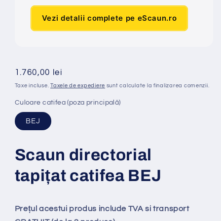
Vezi detalii complete pe eScaun.ro
Preț
1.760,00 lei
obișnuit
Taxe incluse.
Taxele de expediere
sunt calculate la finalizarea comenzii.
Culoare catifea (poza principală)
BEJ
Scaun directorial
tapi
ț
at
catifea BEJ
Prețul acestui produs include TVA si transport