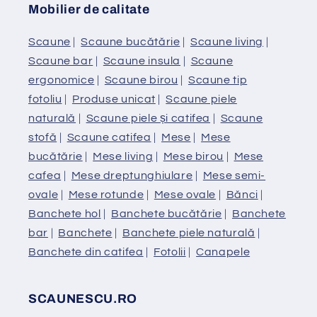
Mobilier de calitate
Scaune
|
Scaune bucătărie
|
Scaune living
|
Scaune bar
|
Scaune insula
|
Scaune
ergonomice
|
Scaune birou
|
Scaune tip
fotoliu
|
Produse unicat
|
Scaune piele
naturală
|
Scaune piele și catifea
|
Scaune
stofă
|
Scaune catifea
|
Mese
|
Mese
bucătărie
|
Mese living
|
Mese birou
|
Mese
cafea
|
Mese dreptunghiulare
|
Mese semi-
ovale
|
Mese rotunde
|
Mese ovale
|
Bănci
|
Banchete hol
|
Banchete bucătărie
|
Banchete
bar
|
Banchete
|
Banchete piele naturală
|
Banchete din catifea
|
Fotolii
|
Canapele
SCAUNESCU.RO