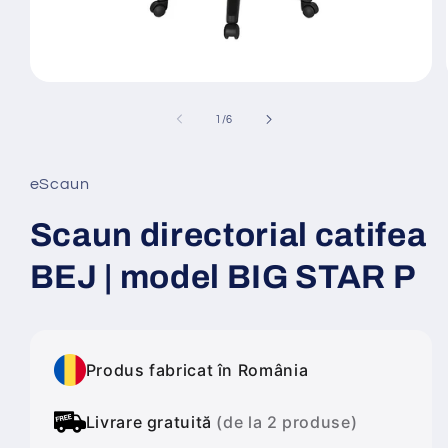
Deschide
conținutul
media
din
1
/
6
1
într-
o
fereastră
eScaun
modală
Scaun directorial catifea
BEJ | model BIG STAR P
Produs fabricat în România
Livrare gratuită
(de la 2 produse)