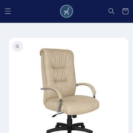
Salt la
conținut
Coș
Salt la
informațiile
despre
produs