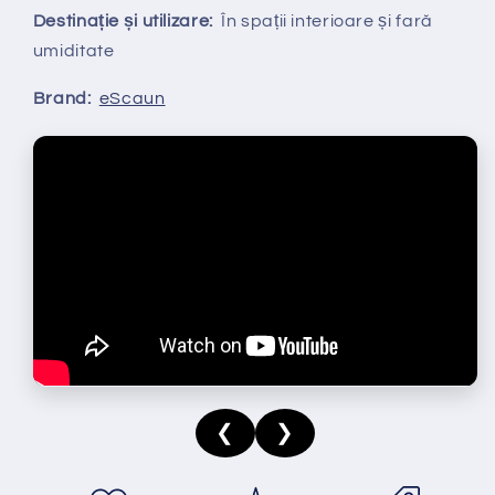
Destinație și utilizare:
În spații interioare și fară
umiditate
Brand:
eScaun
❮
❯