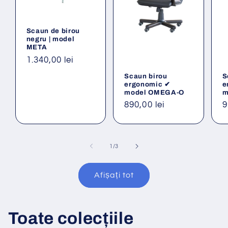
Scaun de birou
negru | model
META
Preț
1.340,00 lei
obișnuit
Scaun birou
S
ergonomic ✔
e
model OMEGA-O
m
Preț
890,00 lei
P
9
obișnuit
o
din
1
/
3
Afișați tot
Toate colecțiile