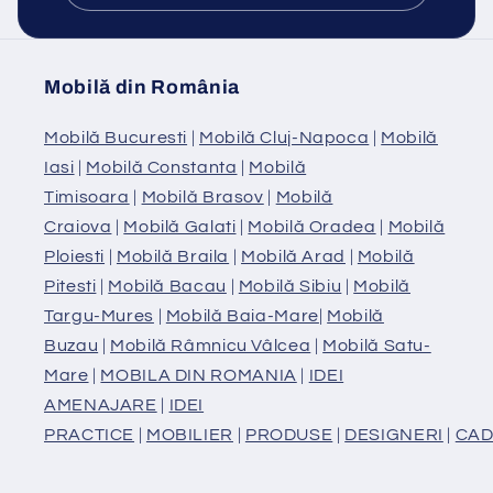
Mobilă din România
Mobilă Bucuresti
|
Mobilă Cluj-Napoca
|
Mobilă
Iasi
|
Mobilă Constanta
|
Mobilă
Timisoara
|
Mobilă Brasov
|
Mobilă
Craiova
|
Mobilă Galati
|
Mobilă Oradea
|
Mobilă
Ploiesti
|
Mobilă Braila
|
Mobilă Arad
|
Mobilă
Pitesti
|
Mobilă Bacau
|
Mobilă Sibiu
|
Mobilă
Targu-Mures
|
Mobilă Baia-Mare
|
Mobilă
Buzau
|
Mobilă Râmnicu Vâlcea
|
Mobilă Satu-
Mare
|
MOBILA DIN ROMANIA
|
IDEI
AMENAJARE
|
IDEI
PRACTICE
|
MOBILIER
|
PRODUSE
|
DESIGNERI
|
CAD