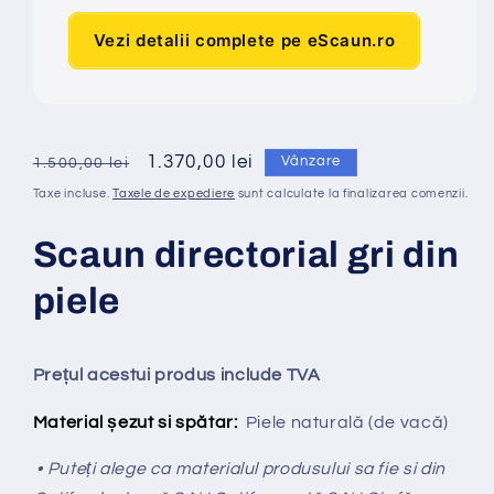
Vezi detalii complete pe eScaun.ro
Preț
Preț
1.370,00 lei
Vânzare
1.500,00 lei
obișnuit
redus
Taxe incluse.
Taxele de expediere
sunt calculate la finalizarea comenzii.
Scaun directorial gri din
piele
Prețul acestui produs include TVA
Material șezut si spătar:
Piele naturală (de vacă)
• Puteți alege ca materialul produsului sa fie si din