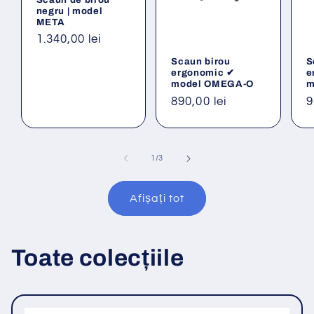
negru | model
META
Preț
1.340,00 lei
obișnuit
Scaun birou
S
ergonomic ✔
e
model OMEGA-O
m
Preț
890,00 lei
P
9
obișnuit
o
din
1
/
3
Afișați tot
Toate colecțiile