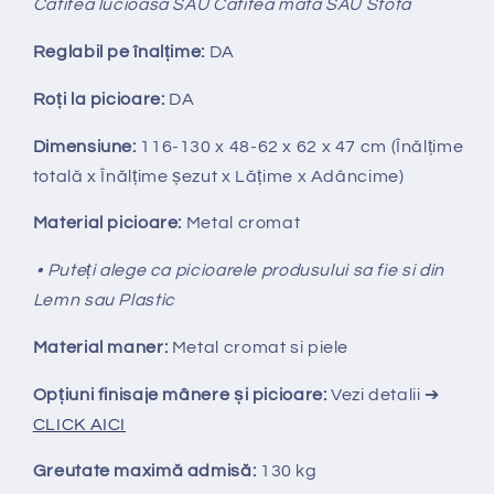
Catifea lucioasă SAU Catifea mată SAU Stofă
Reglabil pe
î
nal
ț
ime:
DA
Ro
ț
i la picioare:
DA
Dimensiune:
116-130
x 48-62 x 62 x 47 cm (Înălțime
totală x Înălțime
ș
ezut x Lățime x Adâncime)
Material picioare:
Metal cromat
• Puteți alege ca picioarele produsului sa fie si din
Lemn sau Plastic
Material maner:
Metal cromat
si piele
Opțiuni finisaje mânere și picioare:
Vezi detalii ➔
CLICK AICI
Greutate maximă admisă:
130 kg