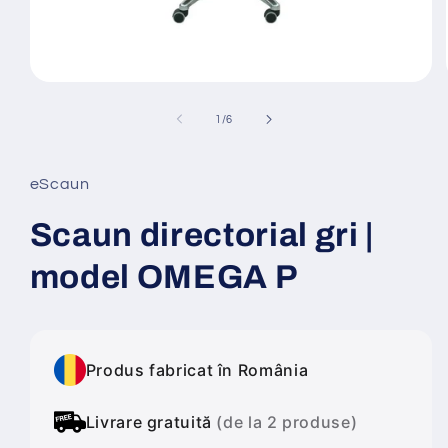
Deschide
conținutul
media
din
1
/
6
1
într-
o
fereastră
eScaun
modală
Scaun directorial gri |
model OMEGA P
Produs fabricat în România
Livrare gratuită
(de la 2 produse)