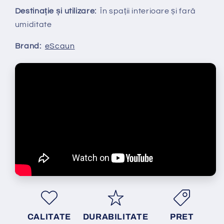
Destinație și utilizare:
În spații interioare și fară
umiditate
Brand:
eScaun
CALITATE
DURABILITATE
PRET