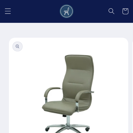
Salt la
conținut
Coș
Salt la
informațiile
despre
produs