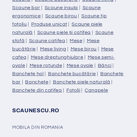
Scaune bar
|
Scaune insula
|
Scaune
ergonomice
|
Scaune birou
|
Scaune tip
fotoliu
|
Produse unicat
|
Scaune piele
naturală
|
Scaune piele și catifea
|
Scaune
stofă
|
Scaune catifea
|
Mese
|
Mese
bucătărie
|
Mese living
|
Mese birou
|
Mese
cafea
|
Mese dreptunghiulare
|
Mese semi-
ovale
|
Mese rotunde
|
Mese ovale
|
Bănci
|
Banchete hol
|
Banchete bucătărie
|
Banchete
bar
|
Banchete
|
Banchete piele naturală
|
Banchete din catifea
|
Fotolii
|
Canapele
SCAUNESCU.RO
MOBILA DIN ROMANIA