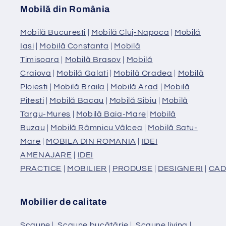
Mobilă din România
Mobilă Bucuresti
|
Mobilă Cluj-Napoca
|
Mobilă
Iasi
|
Mobilă Constanta
|
Mobilă
Timisoara
|
Mobilă Brasov
|
Mobilă
Craiova
|
Mobilă Galati
|
Mobilă Oradea
|
Mobilă
Ploiesti
|
Mobilă Braila
|
Mobilă Arad
|
Mobilă
Pitesti
|
Mobilă Bacau
|
Mobilă Sibiu
|
Mobilă
Targu-Mures
|
Mobilă Baia-Mare
|
Mobilă
Buzau
|
Mobilă Râmnicu Vâlcea
|
Mobilă Satu-
Mare
|
MOBILA DIN ROMANIA
|
IDEI
AMENAJARE
|
IDEI
PRACTICE
|
MOBILIER
|
PRODUSE
|
DESIGNERI
|
CAD
Mobilier de calitate
Scaune
|
Scaune bucătărie
|
Scaune living
|