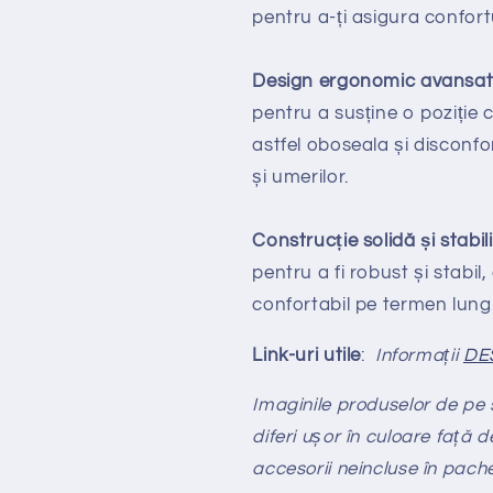
pentru a-ți asigura confortu
Design ergonomic avansa
pentru a susține o poziție
astfel oboseala și disconfor
și umerilor.
Construcție solidă și stabil
pentru a fi robust și stabil,
confortabil pe termen lung
Link-uri utile
:
Informații
DE
Imaginile produselor de pe si
diferi ușor în culoare față d
accesorii neincluse în pach