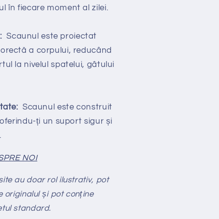
l în fiecare moment al zilei.
t:
Scaunul este proiectat
 corectă a corpului, reducând
tul la nivelul spatelui, gâtului
itate:
Scaunul este construit
 oferindu-ți un suport sigur și
.
SPRE NOI
te au doar rol ilustrativ, pot
e originalul și pot conține
etul standard.