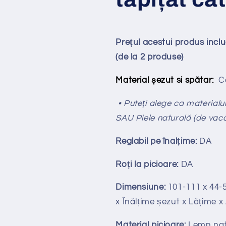
Prețul acestui produs incl
(de la 2 produse)
Material șezut si spătar:
Cat
• Puteți alege ca materialul
SAU Piele naturală (de vac
Reglabil pe
î
nal
ț
ime:
DA
Ro
ț
i la picioare:
DA
Dimensiune:
101-111
x 44-
x Înălțime
ș
ezut x Lățime 
Material picioare:
Lemn nat