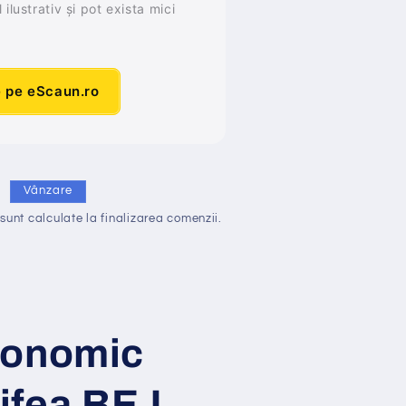
ilustrativ și pot exista mici
e pe eScaun.ro
i
Vânzare
sunt calculate la finalizarea comenzii.
gonomic
ifea BEJ