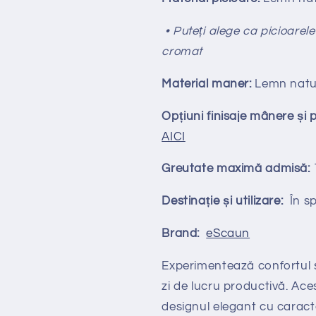
• Puteți alege ca picioarele
cromat
Material maner:
Lemn natu
Opțiuni finisaje mânere și 
AICI
Greutate maximă admisă:
Destinație și utilizare:
În spa
Brand:
eScaun
Experimentează confortul 
zi de lucru productivă. Ac
designul elegant cu caracte