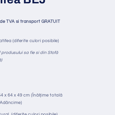
ude TVA si transport GRATUIT
ifea (diferite culori posibile)
 produsului sa fie si din Stofă
ă)
54 x 64 x 49
cm (Înălțime totală
x Adâncime)
ural
(diferite culori posibile)