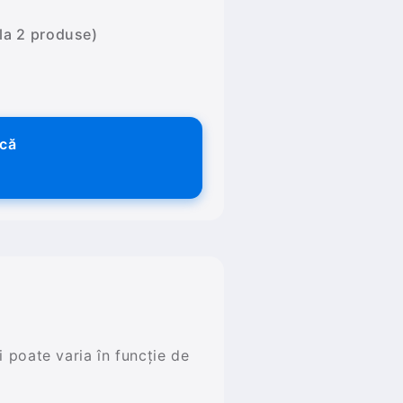
 la 2 produse)
ică
și poate varia în funcție de