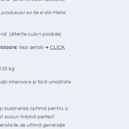
 produsului sa fie si din Metal
ral
(diferite culori posibile)
picioare:
Vezi detalii ➔
CLICK
130 kg
ții interioare și fară umiditate
și susținerea optimă pentru o
est scaun îmbină perfect
risticile de ultimă generație