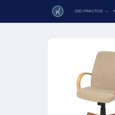
Salt la
conținut
IDEI PRACTICE
Salt la
informațiile
despre
produs