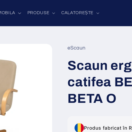
MOBILA
PRODUSE
CALATOREȘTE
eScaun
Scaun er
catifea BE
BETA O
Produs fabricat în 