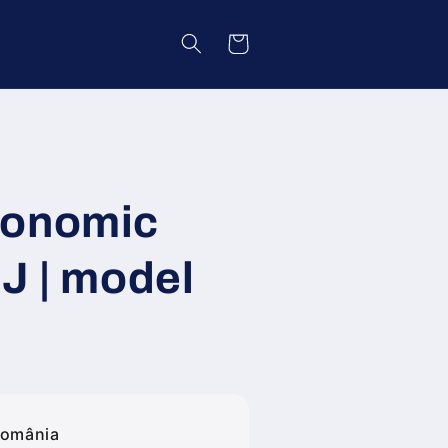
Coș
gonomic
J | model
România