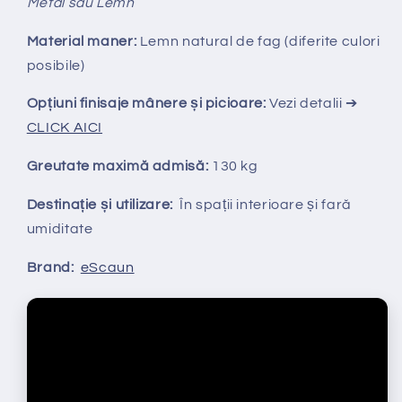
Metal sau Lemn
Material maner:
Lemn natural de fag (diferite culori
posibile)
Opțiuni finisaje mânere și picioare:
Vezi detalii ➔
CLICK AICI
Greutate maximă admisă:
130 kg
Destinație și utilizare:
În spații interioare și fară
umiditate
Brand:
eScaun