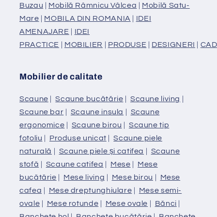
Buzau
|
Mobilă Râmnicu Vâlcea
|
Mobilă Satu-
Mare
|
MOBILA DIN ROMANIA
|
IDEI
AMENAJARE
|
IDEI
PRACTICE
|
MOBILIER
|
PRODUSE
|
DESIGNERI
|
CAD
Mobilier de calitate
Scaune
|
Scaune bucătărie
|
Scaune living
|
Scaune bar
|
Scaune insula
|
Scaune
ergonomice
|
Scaune birou
|
Scaune tip
fotoliu
|
Produse unicat
|
Scaune piele
naturală
|
Scaune piele și catifea
|
Scaune
stofă
|
Scaune catifea
|
Mese
|
Mese
bucătărie
|
Mese living
|
Mese birou
|
Mese
cafea
|
Mese dreptunghiulare
|
Mese semi-
ovale
|
Mese rotunde
|
Mese ovale
|
Bănci
|
Banchete hol
|
Banchete bucătărie
|
Banchete