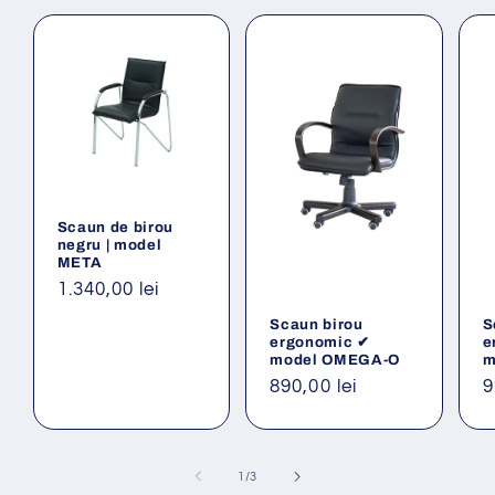
Scaun de birou
negru | model
META
Preț
1.340,00 lei
obișnuit
Scaun birou
S
ergonomic ✔
e
model OMEGA-O
m
Preț
890,00 lei
P
9
obișnuit
o
din
1
/
3