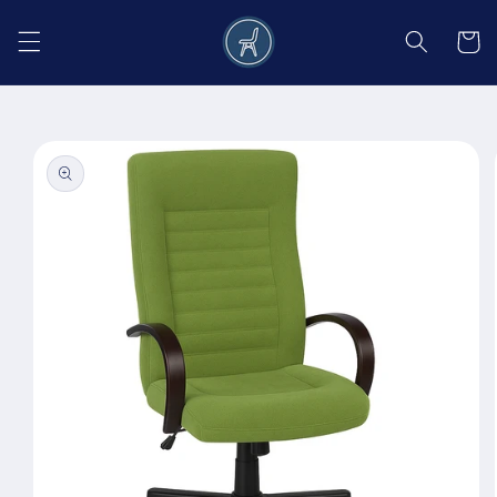
Salt la
conținut
Coș
Salt la
informațiile
despre
produs