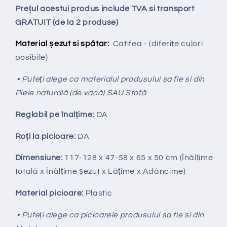
Prețul acestui produs include TVA si transport
GRATUIT (de la 2 produse)
Material șezut si spătar:
Catifea - (diferite culori
posibile)
• Puteți alege ca materialul produsului sa fie si din
Piele naturală (de vacă) SAU Stofă
Reglabil pe
î
nal
ț
ime:
DA
Ro
ț
i la picioare:
DA
Dimensiune:
117-128
x 47-58 x 65 x 50 cm (Înălțime
totală x Înălțime
ș
ezut x Lățime x Adâncime)
Material picioare:
Plastic
• Puteți alege ca picioarele produsului sa fie si din