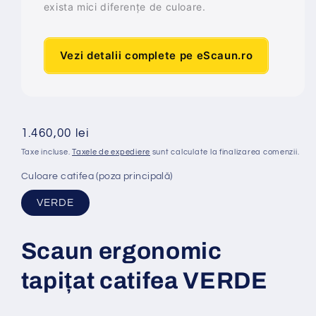
exista mici diferențe de culoare.
Vezi detalii complete pe eScaun.ro
Preț
1.460,00 lei
obișnuit
Taxe incluse.
Taxele de expediere
sunt calculate la finalizarea comenzii.
Culoare catifea (poza principală)
VERDE
Scaun ergonomic
tapi
ț
at
catifea VERDE