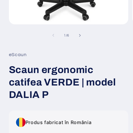
Deschide
conținutul
media
din
1
/
6
1
într-
o
fereastră
eScaun
modală
Scaun ergonomic
catifea VERDE | model
DALIA P
Produs fabricat în România