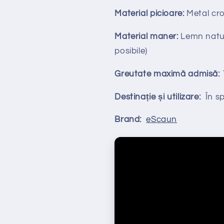
Material picioare:
Metal cr
Material maner:
Lemn natura
posibile)
Greutate maximă admisă:
Destinație și utilizare:
În spa
Brand:
eScaun