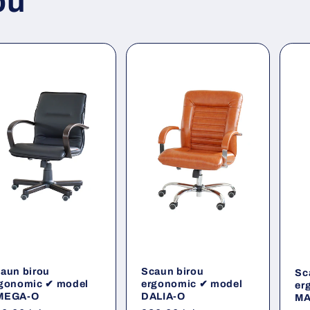
ou
aun birou
Scaun birou
Sc
gonomic ✔ model
ergonomic ✔ model
er
MEGA-O
DALIA-O
MA