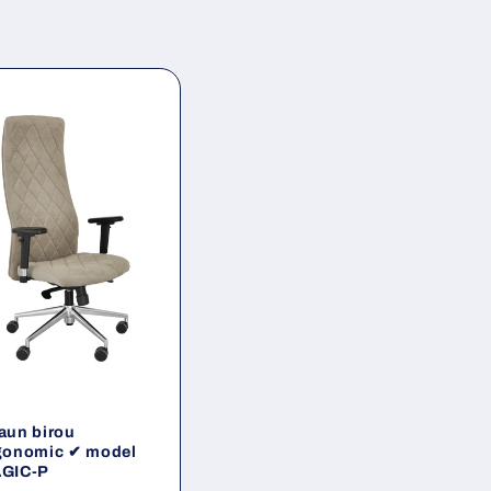
aun birou
gonomic ✔ model
GIC-P