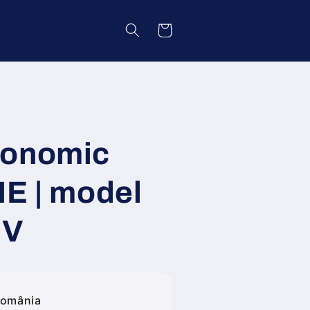
Coș
gonomic
IE | model
 V
România