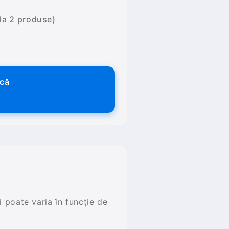
 la 2 produse)
ică
și poate varia în funcție de