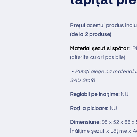
Prețul acestui produs incl
(de la 2 produse)
Material șezut si spătar:
P
(diferite culori posibile)
• Puteți alege ca materialul
SAU Stofă
Reglabil pe
î
nal
ț
ime:
NU
Ro
ț
i la picioare:
NU
Dimensiune:
98 x 52 x 66 x 
Înălțime
ș
ezut x Lățime x 