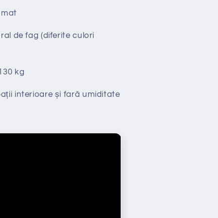
omat
l de fag (diferite culori
130 kg
ții interioare și fară umiditate