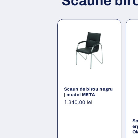
Scaune bir
Scaun de birou negru
| model META
Preț
1.340,00 lei
obișnuit
Sc
er
O