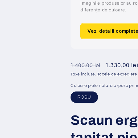
Imaginile produselor au rol 
diferențe de culoare.
Vezi detalii complet
Preț
Preț
1.330,00 le
1.400,00 lei
obișnuit
redus
Taxe incluse.
Taxele de expediere
Culoare piele naturală (poza prin
ROSU
Scaun er
tapi
ț
at
pi