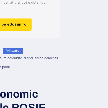
ilustrativ și pot exista mici
e pe eScaun.ro
i
Vânzare
sunt calculate la finalizarea comenzii.
cipală)
gonomic
ele ROSIE