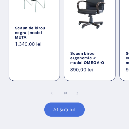
Scaun de birou
negru | model
META
Preț
1.340,00 lei
obișnuit
Scaun birou
S
ergonomic ✔
e
model OMEGA-O
m
Preț
890,00 lei
P
9
obișnuit
o
din
1
/
3
Afișați tot