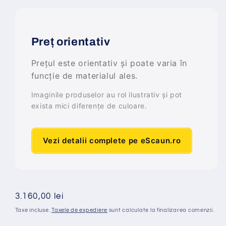
Preț orientativ
Prețul este orientativ și poate varia în
funcție de materialul ales.
Imaginile produselor au rol ilustrativ și pot
exista mici diferențe de culoare.
Vezi detalii complete pe eScaun.ro
Preț
3.160,00 lei
obișnuit
Taxe incluse.
Taxele de expediere
sunt calculate la finalizarea comenzii.