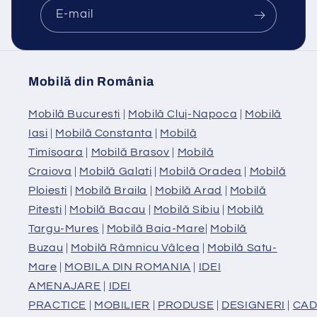
E-mail
Mobilă din România
Mobilă Bucuresti
|
Mobilă Cluj-Napoca
|
Mobilă
Iasi
|
Mobilă Constanta
|
Mobilă
Timisoara
|
Mobilă Brasov
|
Mobilă
Craiova
|
Mobilă Galati
|
Mobilă Oradea
|
Mobilă
Ploiesti
|
Mobilă Braila
|
Mobilă Arad
|
Mobilă
Pitesti
|
Mobilă Bacau
|
Mobilă Sibiu
|
Mobilă
Targu-Mures
|
Mobilă Baia-Mare
|
Mobilă
Buzau
|
Mobilă Râmnicu Vâlcea
|
Mobilă Satu-
Mare
|
MOBILA DIN ROMANIA
|
IDEI
AMENAJARE
|
IDEI
PRACTICE
|
MOBILIER
|
PRODUSE
|
DESIGNERI
|
CAD