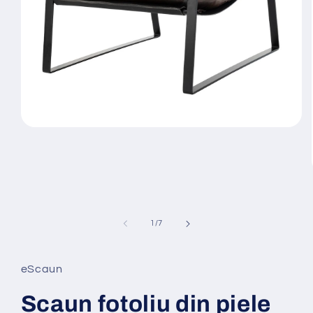
Deschide
conținutul
media
1
într-
o
fereastră
modală
din
1
/
7
eScaun
Scaun fotoliu din piele