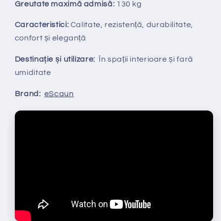
Greutate maximă admisă:
130 kg
Caracteristici:
Calitate, rezistență, durabilitate,
confort și eleganță
Destinație și utilizare:
În spații interioare și fară
umiditate
Brand:
eScaun