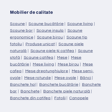
Mobilier de calitate
Scaune
|
Scaune bucătărie
|
Scaune living
|
Scaune bar
|
Scaune insula
|
Scaune
ergonomice
|
Scaune birou
|
Scaune tip
fotoliu
|
Produse unicat
|
Scaune piele
naturală
|
Scaune piele și catifea
|
Scaune
stofă
|
Scaune catifea
|
Mese
|
Mese
bucătărie
|
Mese living
|
Mese birou
|
Mese
cafea
|
Mese dreptunghiulare
|
Mese semi-
ovale
|
Mese rotunde
|
Mese ovale
|
Bănci
|
Banchete hol
|
Banchete bucătărie
|
Banchete
bar
|
Banchete
|
Banchete piele naturală
|
Banchete din catifea
|
Fotolii
|
Canapele