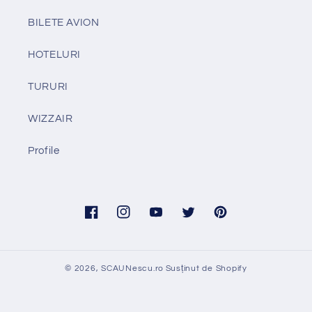
BILETE AVION
HOTELURI
TURURI
WIZZAIR
Profile
Facebook
Instagram
YouTube
Twitter
Pinterest
© 2026,
SCAUNescu.ro
Susținut de Shopify