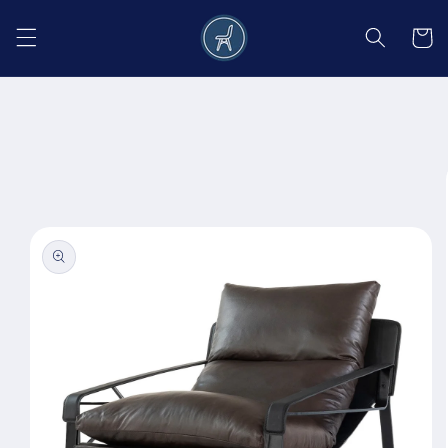
Salt la
conținut
Coș
Salt la
informațiile
despre
produs