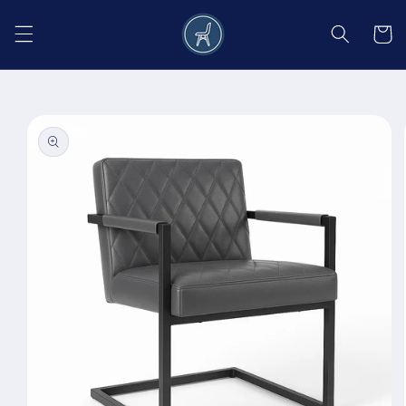
Salt la
conținut
Coș
Salt la
informațiile
despre
produs