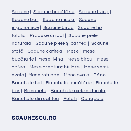
Scaune
|
Scaune bucătărie
|
Scaune living
|
Scaune bar
|
Scaune insula
|
Scaune
ergonomice
|
Scaune birou
|
Scaune tip
fotoliu
|
Produse unicat
|
Scaune piele
naturală
|
Scaune piele și catifea
|
Scaune
stofă
|
Scaune catifea
|
Mese
|
Mese
bucătărie
|
Mese living
|
Mese birou
|
Mese
cafea
|
Mese dreptunghiulare
|
Mese semi-
ovale
|
Mese rotunde
|
Mese ovale
|
Bănci
|
Banchete hol
|
Banchete bucătărie
|
Banchete
bar
|
Banchete
|
Banchete piele naturală
|
Banchete din catifea
|
Fotolii
|
Canapele
SCAUNESCU.RO