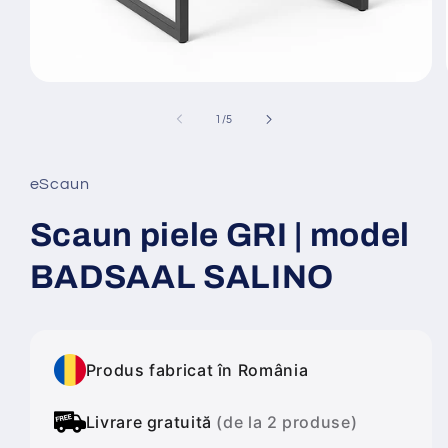
Deschide
conținutul
media
din
1
/
5
1
într-
o
fereastră
eScaun
modală
Scaun piele GRI | model
BADSAAL SALINO
Produs fabricat în România
Livrare gratuită
(de la 2 produse)