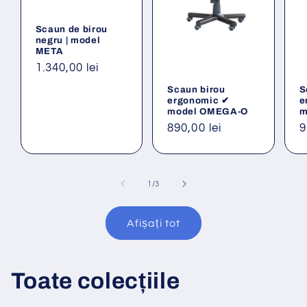
Scaun de birou
negru | model
META
Preț
1.340,00 lei
obișnuit
Scaun birou
S
ergonomic ✔
e
model OMEGA-O
m
Preț
890,00 lei
P
9
obișnuit
o
din
1
/
3
Afișați tot
Toate colecțiile