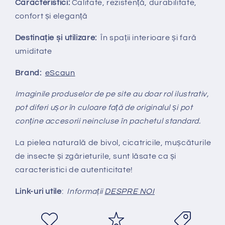
Caracteristici:
Calitate, rezistență, durabilitate,
confort și eleganță
Destinație și utilizare:
În spații interioare și fară
umiditate
Brand:
eScaun
Imaginile produselor de pe site au doar rol ilustrativ,
pot diferi ușor în culoare față de originalul și pot
conține accesorii neincluse în pachetul standard.
La pielea naturală de bivol, cicatricile, mușcăturile
de insecte și zgârieturile, sunt lăsate ca și
caracteristici de autenticitate!
Link-uri utile
:
Informații
DESPRE NOI