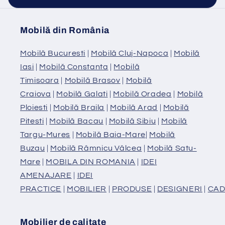
Mobilă din România
Mobilă Bucuresti
|
Mobilă Cluj-Napoca
|
Mobilă
Iasi
|
Mobilă Constanta
|
Mobilă
Timisoara
|
Mobilă Brasov
|
Mobilă
Craiova
|
Mobilă Galati
|
Mobilă Oradea
|
Mobilă
Ploiesti
|
Mobilă Braila
|
Mobilă Arad
|
Mobilă
Pitesti
|
Mobilă Bacau
|
Mobilă Sibiu
|
Mobilă
Targu-Mures
|
Mobilă Baia-Mare
|
Mobilă
Buzau
|
Mobilă Râmnicu Vâlcea
|
Mobilă Satu-
Mare
|
MOBILA DIN ROMANIA
|
IDEI
AMENAJARE
|
IDEI
PRACTICE
|
MOBILIER
|
PRODUSE
|
DESIGNERI
|
CAD
Mobilier de calitate