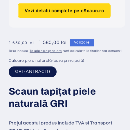
Vezi detalii complete pe eScaun.ro
Preț
Preț
1.580,00 lei
Vânzare
1.650,00 lei
obișnuit
redus
Taxe incluse.
Taxele de expediere
sunt calculate la finalizarea comenzii.
Culoare piele naturală (poza principală)
GRI (ANTRACIT)
Scaun tapi
ț
at
piele
naturală GRI
Prețul acestui produs include TVA si Transport