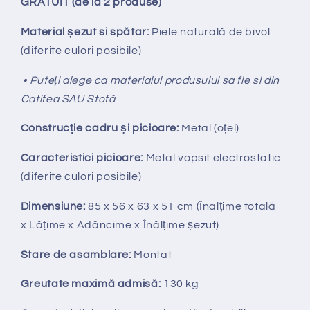
GRATUIT (de la 2 produse)
Material șezut si spătar:
Piele naturală de bivol
(diferite culori posibile)
• Puteți alege ca materialul produsului sa fie si din
Catifea SAU Stofă
Construcție cadru și picioare:
Metal (oțel)
Caracteristici picioare:
Metal vopsit electrostatic
(diferite culori posibile)
Dimensiune:
85 x 56 x 63 x 51 cm
(Înalțime totală
x
Lățime x Adâncime x Înălțime șezut)
Stare de asamblare:
Montat
Greutate maximă admisă:
130 kg