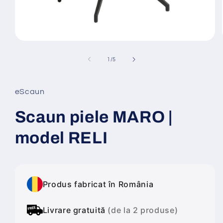
Deschide
conținutul
media
din
1
/
5
1
într-
o
fereastră
eScaun
modală
Scaun piele MARO |
model RELI
Produs fabricat în România
Livrare gratuită
(de la 2 produse)