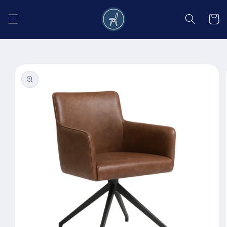
Salt la
conținut
Coș
Salt la
informațiile
despre
produs