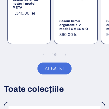
negru | model
META
Preț
1.340,00 lei
obișnuit
Scaun birou
S
ergonomic ✔
e
model OMEGA-O
m
Preț
890,00 lei
P
9
obișnuit
o
din
1
/
3
Afișați tot
Toate colecțiile