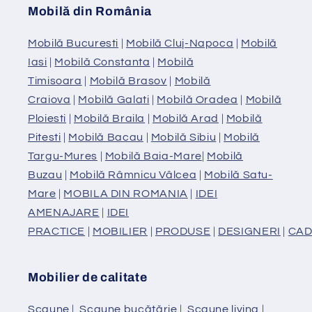
Mobilă din România
Mobilă Bucuresti
|
Mobilă Cluj-Napoca
|
Mobilă
Iasi
|
Mobilă Constanta
|
Mobilă
Timisoara
|
Mobilă Brasov
|
Mobilă
Craiova
|
Mobilă Galati
|
Mobilă Oradea
|
Mobilă
Ploiesti
|
Mobilă Braila
|
Mobilă Arad
|
Mobilă
Pitesti
|
Mobilă Bacau
|
Mobilă Sibiu
|
Mobilă
Targu-Mures
|
Mobilă Baia-Mare
|
Mobilă
Buzau
|
Mobilă Râmnicu Vâlcea
|
Mobilă Satu-
Mare
|
MOBILA DIN ROMANIA
|
IDEI
AMENAJARE
|
IDEI
PRACTICE
|
MOBILIER
|
PRODUSE
|
DESIGNERI
|
CAD
Mobilier de calitate
Scaune
|
Scaune bucătărie
|
Scaune living
|