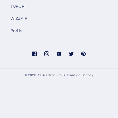
TURURI
WIZZAIR
Profile
Facebook
Instagram
YouTube
Twitter
Pinterest
© 2026,
SCAUNescu.ro
Susținut de Shopify