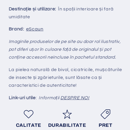
Destinație și utilizare:
În spații interioare și fară
umiditate
Brand:
eScaun
Imaginile produselor de pe site au doar rol ilustrativ,
pot diferi ușor în culoare față de originalul și pot
conține accesorii neincluse în pachetul standard.
La pielea naturală de bivol, cicatricile, mușcăturile
de insecte și zgârieturile, sunt lăsate ca și
caracteristici de autenticitate!
Link-uri utile
:
Informații
DESPRE NOI
CALITATE
DURABILITATE
PRET