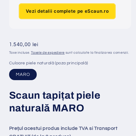
Vezi detalii complete pe eScaun.ro
Preț
1.540,00 lei
obișnuit
Taxe incluse.
Taxele de expediere
sunt calculate la finalizarea comenzii.
Culoare piele naturală (poza principală)
MARO
Scaun tapi
ț
at
piele
naturală MARO
Prețul acestui produs include TVA si Transport