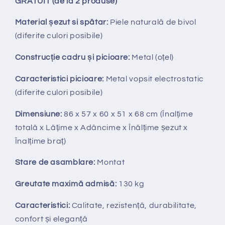
GRATUIT (de la 2 produse)
Material șezut si spătar:
Piele naturală de bivol
(diferite culori posibile)
Construcție cadru și picioare:
Metal (oțel)
Caracteristici picioare:
Metal vopsit electrostatic
(diferite culori posibile)
Dimensiune:
86 x 57 x 60 x 51 x 68 cm (Înalțime
totală x Lățime x Adâncime x Înălțime șezut x
Înalțime braț)
Stare de asamblare:
Montat
Greutate maximă admisă:
130 kg
Caracteristici:
Calitate, rezistență, durabilitate,
confort și eleganță