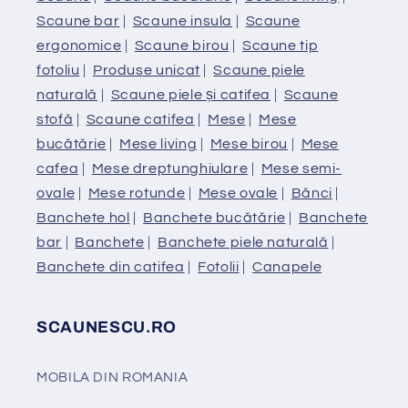
Scaune bar
|
Scaune insula
|
Scaune
ergonomice
|
Scaune birou
|
Scaune tip
fotoliu
|
Produse unicat
|
Scaune piele
naturală
|
Scaune piele și catifea
|
Scaune
stofă
|
Scaune catifea
|
Mese
|
Mese
bucătărie
|
Mese living
|
Mese birou
|
Mese
cafea
|
Mese dreptunghiulare
|
Mese semi-
ovale
|
Mese rotunde
|
Mese ovale
|
Bănci
|
Banchete hol
|
Banchete bucătărie
|
Banchete
bar
|
Banchete
|
Banchete piele naturală
|
Banchete din catifea
|
Fotolii
|
Canapele
SCAUNESCU.RO
MOBILA DIN ROMANIA