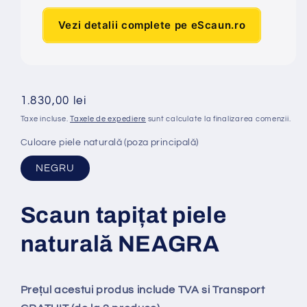
Vezi detalii complete pe eScaun.ro
Preț
1.830,00 lei
obișnuit
Taxe incluse.
Taxele de expediere
sunt calculate la finalizarea comenzii.
Culoare piele naturală (poza principală)
NEGRU
Scaun tapi
ț
at
piele
naturală NEAGRA
Prețul acestui produs include TVA si Transport