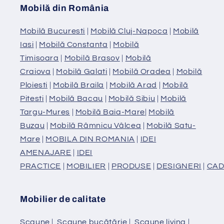
Mobilă din România
Mobilă Bucuresti
|
Mobilă Cluj-Napoca
|
Mobilă
Iasi
|
Mobilă Constanta
|
Mobilă
Timisoara
|
Mobilă Brasov
|
Mobilă
Craiova
|
Mobilă Galati
|
Mobilă Oradea
|
Mobilă
Ploiesti
|
Mobilă Braila
|
Mobilă Arad
|
Mobilă
Pitesti
|
Mobilă Bacau
|
Mobilă Sibiu
|
Mobilă
Targu-Mures
|
Mobilă Baia-Mare
|
Mobilă
Buzau
|
Mobilă Râmnicu Vâlcea
|
Mobilă Satu-
Mare
|
MOBILA DIN ROMANIA
|
IDEI
AMENAJARE
|
IDEI
PRACTICE
|
MOBILIER
|
PRODUSE
|
DESIGNERI
|
CAD
Mobilier de calitate
Scaune
|
Scaune bucătărie
|
Scaune living
|