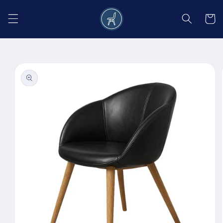
Salt la
conținut
Coș
Salt la
informațiile
despre
produs