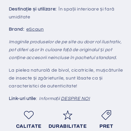
Destinație și utilizare:
În spații interioare și fară
umiditate
Brand:
eScaun
Imaginile produselor de pe site au doar rol ilustrativ,
pot diferi ușor în culoare față de originalul și pot
conține accesorii neincluse în pachetul standard.
La pielea naturală de bivol, cicatricile, mușcăturile
de insecte și zgârieturile, sunt lăsate ca și
caracteristici de autenticitate!
Link-uri utile
:
Informații
DESPRE NOI
CALITATE
DURABILITATE
PRET