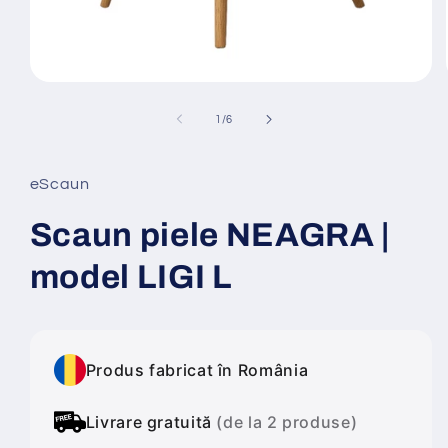
Deschide
conținutul
media
din
1
/
6
1
într-
o
fereastră
eScaun
modală
Scaun piele NEAGRA |
model LIGI L
Produs fabricat în România
Livrare gratuită
(de la 2 produse)