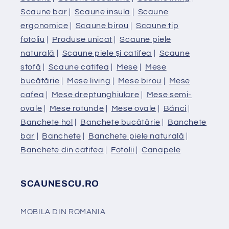
Scaune bar
|
Scaune insula
|
Scaune
ergonomice
|
Scaune birou
|
Scaune tip
fotoliu
|
Produse unicat
|
Scaune piele
naturală
|
Scaune piele și catifea
|
Scaune
stofă
|
Scaune catifea
|
Mese
|
Mese
bucătărie
|
Mese living
|
Mese birou
|
Mese
cafea
|
Mese dreptunghiulare
|
Mese semi-
ovale
|
Mese rotunde
|
Mese ovale
|
Bănci
|
Banchete hol
|
Banchete bucătărie
|
Banchete
bar
|
Banchete
|
Banchete piele naturală
|
Banchete din catifea
|
Fotolii
|
Canapele
SCAUNESCU.RO
MOBILA DIN ROMANIA