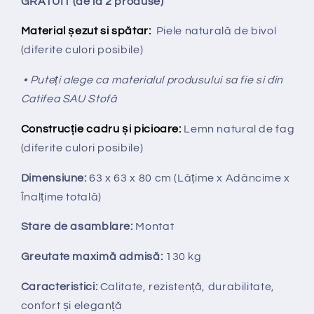
GRATUIT (de la 2 produse)
Material șezut si spătar:
Piele naturală de bivol
(diferite culori posibile)
• Puteți alege ca materialul produsului sa fie si din
Catifea SAU Stofă
Construcție cadru și picioare:
Lemn natural de fag
(diferite culori posibile)
Dimensiune:
63 x 63 x 80 cm
(Lățime x Adâncime x
Înalțime totală
)
Stare de asamblare:
Montat
Greutate maximă admisă:
130 kg
Caracteristici:
Calitate, rezistență, durabilitate,
confort și eleganță