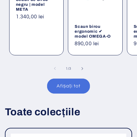
negru | model
META
Preț
1.340,00 lei
obișnuit
Scaun birou
S
ergonomic ✔
e
model OMEGA-O
m
Preț
890,00 lei
P
9
obișnuit
o
din
1
/
3
Afișați tot
Toate colecțiile