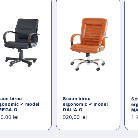
aun birou
Scaun birou
Sc
gonomic ✔ model
ergonomic ✔ model
er
MEGA-O
DALIA-O
MA
eț
0,00 lei
Preț
920,00 lei
Pr
1.
ișnuit
obișnuit
ob