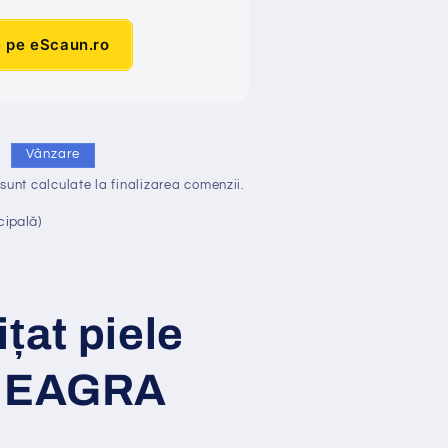
e pe eScaun.ro
i
Vânzare
sunt calculate la finalizarea comenzii.
cipală)
i
ț
at
piele
 NEAGRA