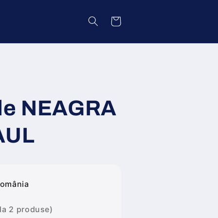
Coș
ele NEAGRA
AUL
România
 la 2 produse)