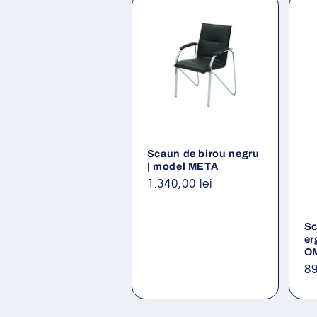
Scaun de birou negru
| model META
Preț
1.340,00 lei
obișnuit
Sc
er
O
Pr
89
ob