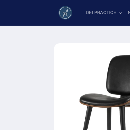
Salt la
conținut
IDEI PRACTICE
Salt la
informațiile
despre
produs