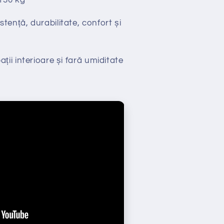
130 kg
stență, durabilitate, confort și
ții interioare și fară umiditate