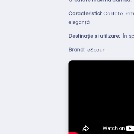
Greutate maximă admisă:
Caracteristici:
Calitate, rezi
eleganță
Destinație și utilizare:
În spa
Brand:
eScaun