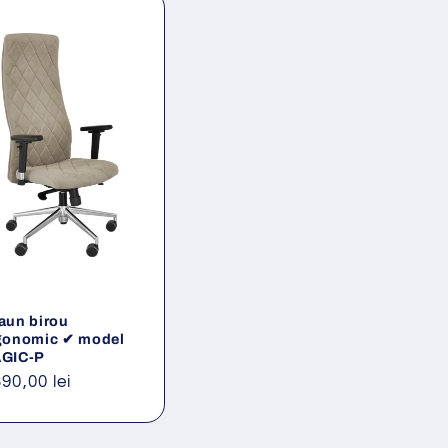
aun birou
gonomic ✔ model
GIC-P
eț
390,00 lei
ișnuit