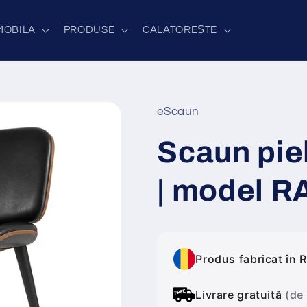
MOBILA
PRODUSE
CALATOREȘTE
eScaun
Scaun pi
| model R
Produs fabricat în 
Livrare gratuită
(de