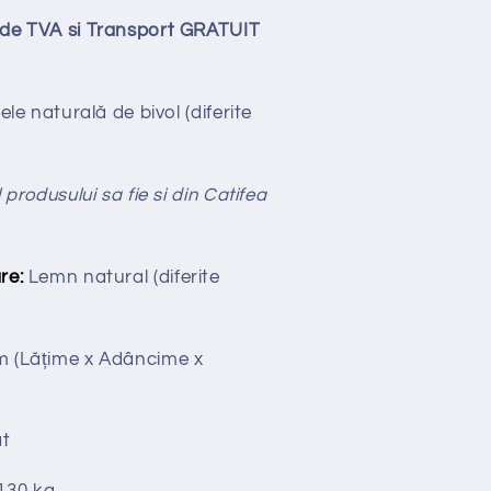
lude TVA si Transport GRATUIT
iele naturală de bivol (diferite
 produsului sa fie si din Catifea
re:
Lemn natural (diferite
cm
(Lățime x Adâncime x
t