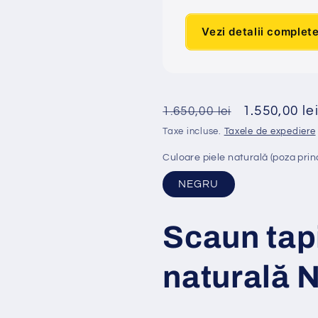
Vezi detalii complet
Preț
Preț
1.550,00 le
1.650,00 lei
obișnuit
redus
Taxe incluse.
Taxele de expediere
Culoare piele naturală (poza prin
NEGRU
Scaun tap
naturală