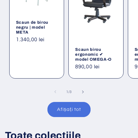
Scaun de birou
negru | model
META
Preț
1.340,00 lei
obișnuit
Scaun birou
S
ergonomic ✔
e
model OMEGA-O
m
Preț
890,00 lei
P
9
obișnuit
o
din
1
/
3
Afișați tot
Toate colecțiile