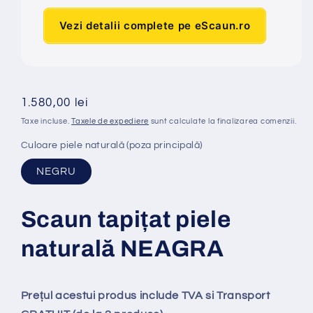
Vezi detalii complete pe eScaun.ro
Preț
1.580,00 lei
obișnuit
Taxe incluse.
Taxele de expediere
sunt calculate la finalizarea comenzii.
Culoare piele naturală (poza principală)
NEGRU
Scaun tapi
ț
at
piele
naturală NEAGRA
Prețul acestui produs include TVA si Transport