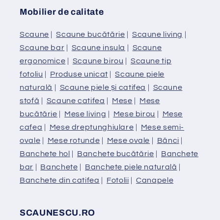
Mobilier de calitate
Scaune
|
Scaune bucătărie
|
Scaune living
|
Scaune bar
|
Scaune insula
|
Scaune
ergonomice
|
Scaune birou
|
Scaune tip
fotoliu
|
Produse unicat
|
Scaune piele
naturală
|
Scaune piele și catifea
|
Scaune
stofă
|
Scaune catifea
|
Mese
|
Mese
bucătărie
|
Mese living
|
Mese birou
|
Mese
cafea
|
Mese dreptunghiulare
|
Mese semi-
ovale
|
Mese rotunde
|
Mese ovale
|
Bănci
|
Banchete hol
|
Banchete bucătărie
|
Banchete
bar
|
Banchete
|
Banchete piele naturală
|
Banchete din catifea
|
Fotolii
|
Canapele
SCAUNESCU.RO