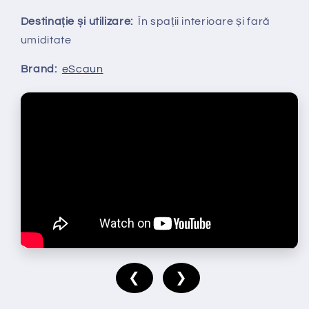
Destinație și utilizare:
În spații interioare și fară
umiditate
Brand:
eScaun
❮
❯