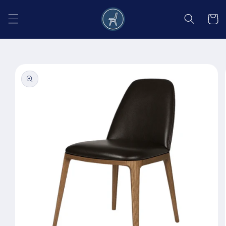
Salt la
conținut
Coș
Salt la
informațiile
despre
produs