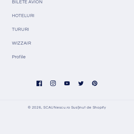
BILETE AVION
HOTELURI
TURURI
WIZZAIR
Profile
Facebook
Instagram
YouTube
Twitter
Pinterest
© 2026,
SCAUNescu.ro
Susținut de Shopify