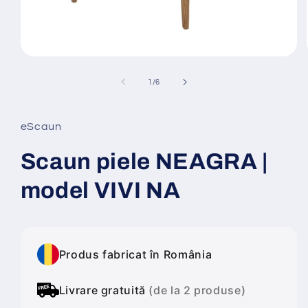
Deschide
conținutul
media
din
1
/
6
1
într-
o
fereastră
eScaun
modală
Scaun piele NEAGRA |
model VIVI NA
Produs fabricat în România
Livrare gratuită
(de la 2 produse)