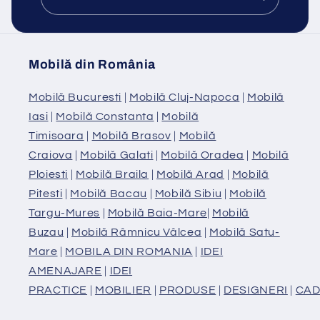
Mobilă din România
Mobilă Bucuresti
|
Mobilă Cluj-Napoca
|
Mobilă
Iasi
|
Mobilă Constanta
|
Mobilă
Timisoara
|
Mobilă Brasov
|
Mobilă
Craiova
|
Mobilă Galati
|
Mobilă Oradea
|
Mobilă
Ploiesti
|
Mobilă Braila
|
Mobilă Arad
|
Mobilă
Pitesti
|
Mobilă Bacau
|
Mobilă Sibiu
|
Mobilă
Targu-Mures
|
Mobilă Baia-Mare
|
Mobilă
Buzau
|
Mobilă Râmnicu Vâlcea
|
Mobilă Satu-
Mare
|
MOBILA DIN ROMANIA
|
IDEI
AMENAJARE
|
IDEI
PRACTICE
|
MOBILIER
|
PRODUSE
|
DESIGNERI
|
CAD