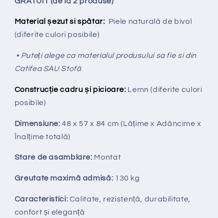
GRATUIT (de la 2 produse)
Material șezut si spătar:
Piele naturală de bivol
(diferite culori posibile)
• Puteți alege ca materialul produsului sa fie si din
Catifea SAU Stofă
Construcție cadru și picioare:
Lemn (diferite culori
posibile)
Dimensiune:
48 x 57 x 84 cm
(Lățime x Adâncime x
Înalțime totală
)
Stare de asamblare:
Montat
Greutate maximă admisă:
130 kg
Caracteristici:
Calitate, rezistență, durabilitate,
confort și eleganță