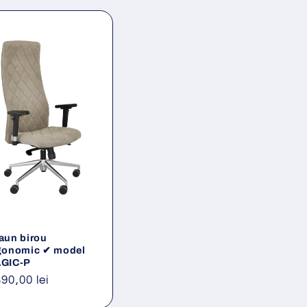
aun birou
gonomic ✔ model
GIC-P
eț
390,00 lei
ișnuit