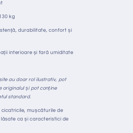
t
130 kg
stență, durabilitate, confort și
ții interioare și fară umiditate
te au doar rol ilustrativ, pot
e originalul și pot conține
etul standard.
 cicatricile, mușcăturile de
 lăsate ca și caracteristici de