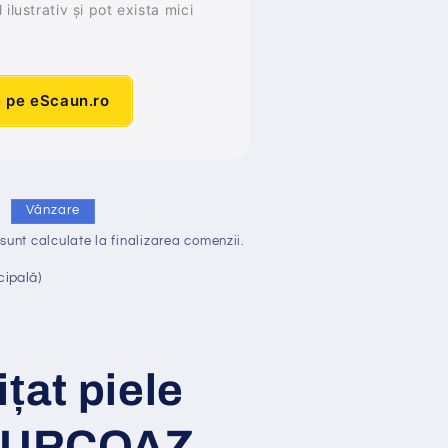
ilustrativ și pot exista mici
e pe eScaun.ro
i
Vânzare
sunt calculate la finalizarea comenzii.
cipală)
i
ț
at
piele
 TURCOAZ