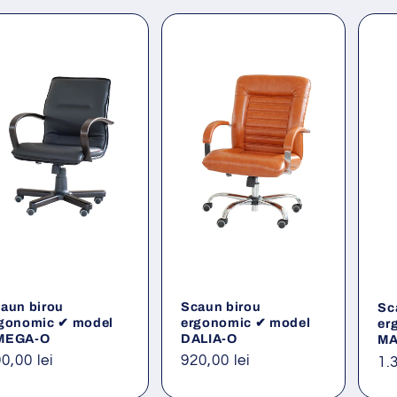
aun birou
Scaun birou
Sc
gonomic ✔ model
ergonomic ✔ model
er
MEGA-O
DALIA-O
MA
eț
0,00 lei
Preț
920,00 lei
Pr
1.
ișnuit
obișnuit
ob