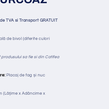
lude TVA si Transport GRATUIT
lă de bivol (diferite culori
 produsului sa fie si din Catifea
re:
Placaj de fag și nuc
cm
(Lățime x Adâncime x