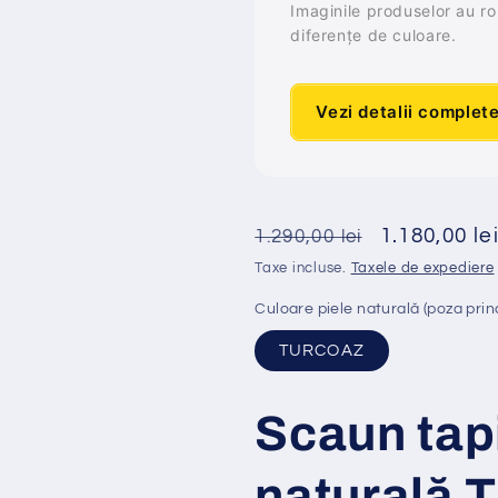
Imaginile produselor au rol 
diferențe de culoare.
Vezi detalii complet
Preț
Preț
1.180,00 le
1.290,00 lei
obișnuit
redus
Taxe incluse.
Taxele de expediere
Culoare piele naturală (poza prin
TURCOAZ
Scaun tap
naturală