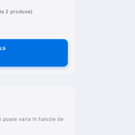
 la 2 produse)
ică
și poate varia în funcție de