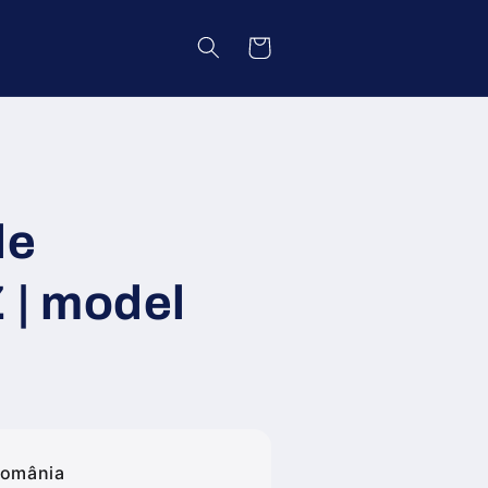
Coș
le
| model
România