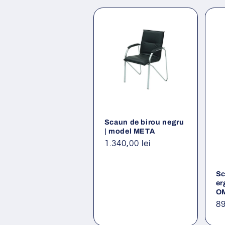
Scaun de birou negru
| model META
Preț
1.340,00 lei
obișnuit
Sc
er
O
Pr
89
ob