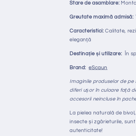
Stare de asamblare:
Monta
Greutate maximă admisă:
Caracteristici:
Calitate, rezi
eleganță
Destinație și utilizare:
În spa
Brand:
eScaun
Imaginile produselor de pe si
diferi ușor în culoare față d
accesorii neincluse în pach
La pielea naturală de bivol,
insecte și zgârieturile, sunt
autenticitate!