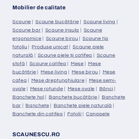
Mobilier de calitate
Scaune
|
Scaune bucătărie
|
Scaune living
|
Scaune bar
|
Scaune insula
|
Scaune
ergonomice
|
Scaune birou
|
Scaune tip
fotoliu
|
Produse unicat
|
Scaune piele
naturală
|
Scaune piele și catifea
|
Scaune
stofă
|
Scaune catifea
|
Mese
|
Mese
bucătărie
|
Mese living
|
Mese birou
|
Mese
cafea
|
Mese dreptunghiulare
|
Mese semi-
ovale
|
Mese rotunde
|
Mese ovale
|
Bănci
|
Banchete hol
|
Banchete bucătărie
|
Banchete
bar
|
Banchete
|
Banchete piele naturală
|
Banchete din catifea
|
Fotolii
|
Canapele
SCAUNESCU.RO