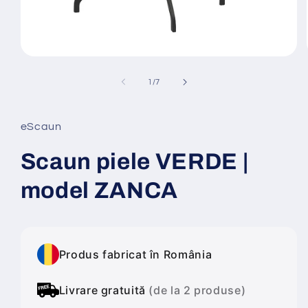
Deschide
conținutul
media
din
1
/
7
1
într-
o
fereastră
eScaun
modală
Scaun piele VERDE |
model ZANCA
Produs fabricat în România
Livrare gratuită
(de la 2 produse)