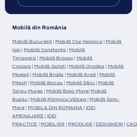
Mobilă din România
Mobilă Bucuresti
|
Mobilă Cluj-Napoca
|
Mobilă
Iasi
|
Mobilă Constanta
|
Mobilă
Timisoara
|
Mobilă Brasov
|
Mobilă
Craiova
|
Mobilă Galati
|
Mobilă Oradea
|
Mobilă
Ploiesti
|
Mobilă Braila
|
Mobilă Arad
|
Mobilă
Pitesti
|
Mobilă Bacau
|
Mobilă Sibiu
|
Mobilă
Targu-Mures
|
Mobilă Baia-Mare
|
Mobilă
Buzau
|
Mobilă Râmnicu Vâlcea
|
Mobilă Satu-
Mare
|
MOBILA DIN ROMANIA
|
IDEI
AMENAJARE
|
IDEI
PRACTICE
|
MOBILIER
|
PRODUSE
|
DESIGNERI
|
CAD