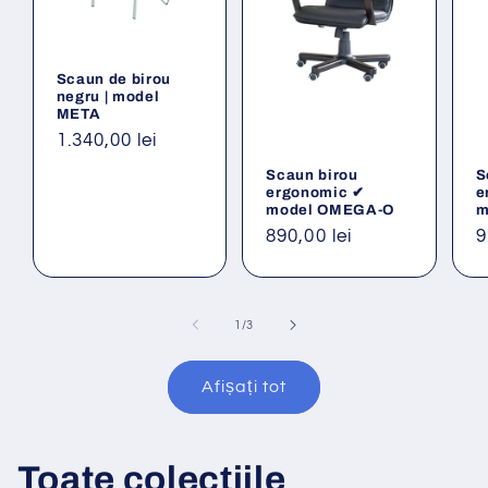
Scaun de birou
negru | model
META
Preț
1.340,00 lei
obișnuit
Scaun birou
S
ergonomic ✔
e
model OMEGA-O
m
Preț
890,00 lei
P
9
obișnuit
o
din
1
/
3
Afișați tot
Toate colecțiile