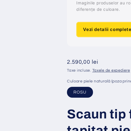
Imaginile produselor au rol 
diferențe de culoare.
Vezi detalii complet
Preț
2.590,00 lei
obișnuit
Taxe incluse.
Taxele de expediere
Culoare piele naturală (poza prin
ROSU
Scaun tip 
tapi
ț
at pie