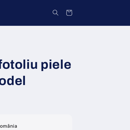
Coș
fotoliu piele
odel
România