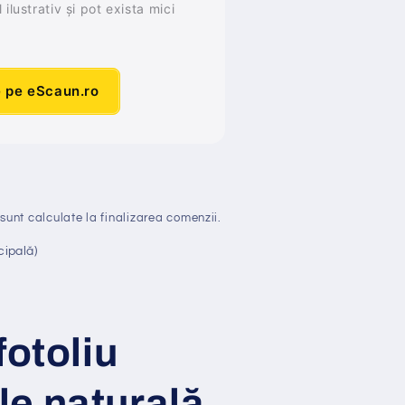
ilustrativ și pot exista mici
e pe eScaun.ro
sunt calculate la finalizarea comenzii.
cipală)
fotoliu
le natural
ă