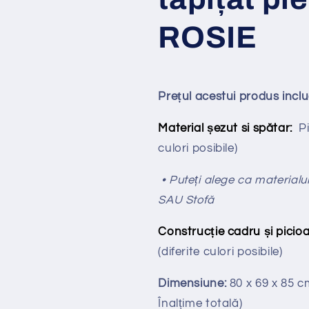
ROSIE
Prețul acestui produs incl
Material șezut si spătar:
P
culori posibile)
• Puteți alege ca materialul
SAU Stofă
Construcție cadru și picioa
(diferite culori posibile)
Dimensiune:
80 x 69 x 85 
Înalțime totală
)