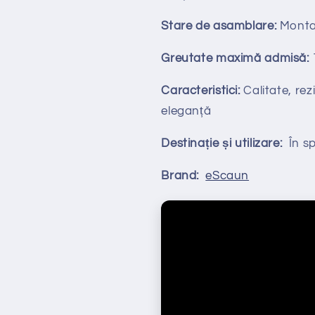
Stare de asamblare:
Monta
Greutate maximă admisă:
Caracteristici:
Calitate, rezi
eleganță
Destinație și utilizare:
În spa
Brand:
eScaun