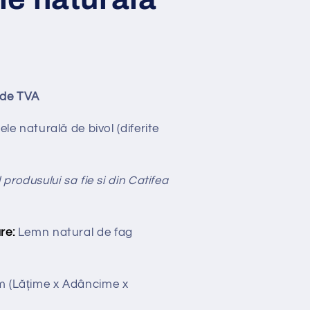
ude TVA
iele naturală de bivol (diferite
 produsului sa fie si din Catifea
re:
Lemn natural de fag
cm
(Lățime x Adâncime x