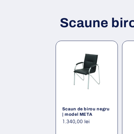
Scaune bir
Scaun de birou negru
| model META
Preț
1.340,00 lei
obișnuit