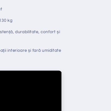
t
130 kg
stență, durabilitate, confort și
ții interioare și fară umiditate