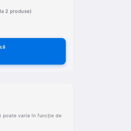
 la 2 produse)
ică
și poate varia în funcție de