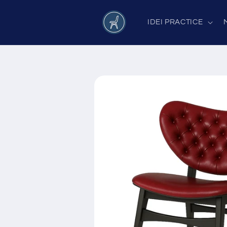
Salt la
conținut
IDEI PRACTICE
Salt la
informațiile
despre
produs