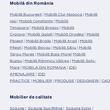
Mobilă din România
Mobilă Bucuresti
|
Mobilă Cluj-Napoca
|
Mobilă
Iasi
|
Mobilă Constanta
|
Mobilă
Timisoara
|
Mobilă Brasov
|
Mobilă
Craiova
|
Mobilă Galati
|
Mobilă Oradea
|
Mobilă
Ploiesti
|
Mobilă Braila
|
Mobilă Arad
|
Mobilă
Pitesti
|
Mobilă Bacau
|
Mobilă Sibiu
|
Mobilă
Targu-Mures
|
Mobilă Baia-Mare
|
Mobilă
Buzau
|
Mobilă Râmnicu Vâlcea
|
Mobilă Satu-
Mare
|
MOBILA DIN ROMANIA
|
IDEI
AMENAJARE
|
IDEI
PRACTICE
|
MOBILIER
|
PRODUSE
|
DESIGNERI
|
CAD
Mobilier de calitate
Scaune
|
Scaune bucătărie
|
Scaune living
|