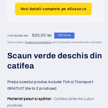
Vezi detalii complete pe eScaun.ro
Preț
Preț
930,00 lei
Vânzare
1.010,00 lei
obișnuit
redus
Taxe incluse.
Taxele de expediere
sunt calculate la finalizarea comenzii.
Scaun verde deschis din
catifea
Prețul acestui produs include TVA si Transport
GRATUIT (de la 2 produse)
Material șezut si spătar:
Catifea
(diferite culori
posibile)