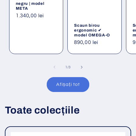
negru | model
META
Preț
1.340,00 lei
obișnuit
Scaun birou
S
ergonomic ✔
e
model OMEGA-O
m
Preț
890,00 lei
P
9
obișnuit
o
din
1
/
3
Afișați tot
Toate colecțiile