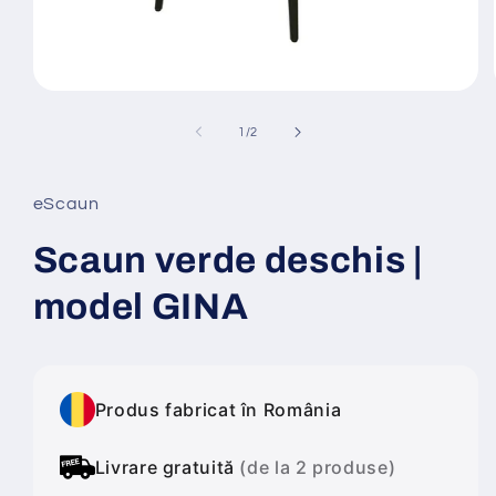
Deschide
conținutul
media
din
1
/
2
1
într-
o
fereastră
eScaun
modală
Scaun verde deschis |
model GINA
Produs fabricat în România
Livrare gratuită
(de la 2 produse)