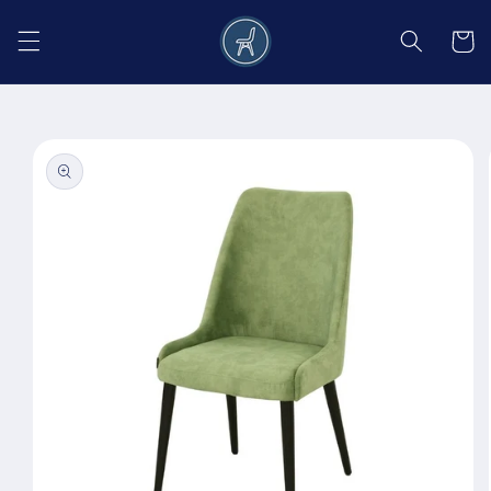
Salt la
conținut
Coș
Salt la
informațiile
despre
produs