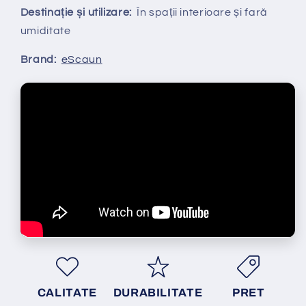
Destinație și utilizare:
În spații interioare și fară
umiditate
Brand:
eScaun
CALITATE
DURABILITATE
PRET