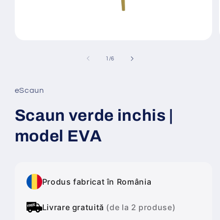
Deschide
conținutul
media
din
1
/
6
1
într-
o
fereastră
eScaun
modală
Scaun verde inchis |
model EVA
Produs fabricat în România
Livrare gratuită
(de la 2 produse)