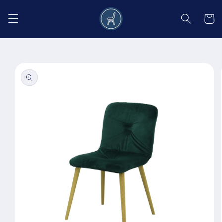
Salt la
conținut
Coș
Salt la
informațiile
despre
produs