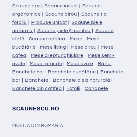
Scaune bar
|
Scaune insula
|
Scaune
ergonomice
|
Scaune birou
|
Scaune tip
fotoliu
|
Produse unicat
|
Scaune piele
naturală
|
Scaune piele și catifea
|
Scaune
stofă
|
Scaune catifea
|
Mese
|
Mese
bucătărie
|
Mese living
|
Mese birou
|
Mese
cafea
|
Mese dreptunghiulare
|
Mese semi-
ovale
|
Mese rotunde
|
Mese ovale
|
Bănci
|
Banchete hol
|
Banchete bucătărie
|
Banchete
bar
|
Banchete
|
Banchete piele naturală
|
Banchete din catifea
|
Fotolii
|
Canapele
SCAUNESCU.RO
MOBILA DIN ROMANIA