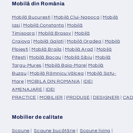
Mobilă din România
Mobilă Bucuresti
|
Mobilă Cluj-Napoca
|
Mobilă
Iasi
|
Mobilă Constanta
|
Mobilă
Timisoara
|
Mobilă Brasov
|
Mobilă
Craiova
|
Mobilă Galati
|
Mobilă Oradea
|
Mobilă
Ploiesti
|
Mobilă Braila
|
Mobilă Arad
|
Mobilă
Pitesti
|
Mobilă Bacau
|
Mobilă Sibiu
|
Mobilă
Targu-Mures
|
Mobilă Baia-Mare
|
Mobilă
Buzau
|
Mobilă Râmnicu Vâlcea
|
Mobilă Satu-
Mare
|
MOBILA DIN ROMANIA
|
IDEI
AMENAJARE
|
IDEI
PRACTICE
|
MOBILIER
|
PRODUSE
|
DESIGNERI
|
CAD
Mobilier de calitate
Scaune
|
Scaune bucătărie
|
Scaune living
|