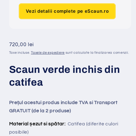
Vezi detalii complete pe eScaun.ro
Preț
720,00 lei
obișnuit
Taxe incluse.
Taxele de expediere
sunt calculate la finalizarea comenzii.
Scaun verde inchis din
catifea
Prețul acestui produs include TVA si Transport
GRATUIT (de la 2 produse)
Material șezut si spătar:
Catifea
(diferite culori
posibile)