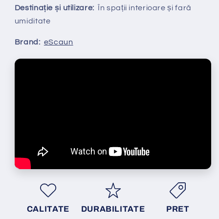
Destinație și utilizare:
În spații interioare și fară
umiditate
Brand:
eScaun
CALITATE
DURABILITATE
PRET