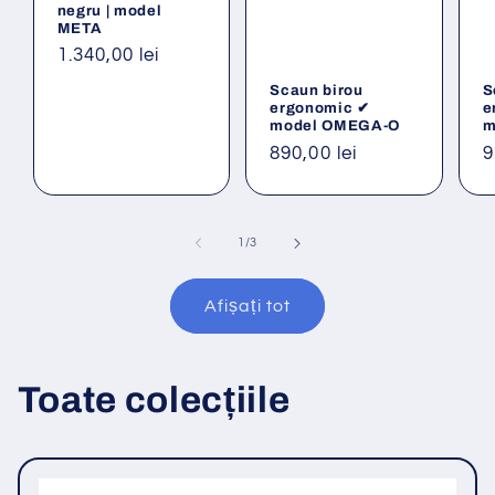
negru | model
META
Preț
1.340,00 lei
obișnuit
Scaun birou
S
ergonomic ✔
e
model OMEGA-O
m
Preț
890,00 lei
P
9
obișnuit
o
din
1
/
3
Afișați tot
Toate colecțiile